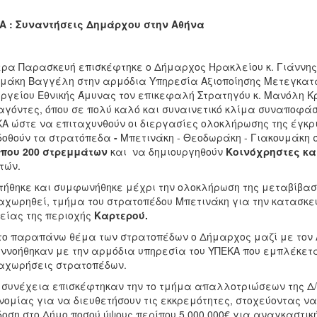
Α : Συναντήσεις Δημάρχου στην Αθήνα
ρα Παρασκευή επισκέφτηκε ο Δήμαρχος Ηρακλείου κ. Γιάννης 
μάκη Βαγγέλη στην αρμόδια Υπηρεσία Αξιοποίησης Μετεγκατά
ργείου Εθνικής Άμυνας τον επικεφαλή Στρατηγόυ κ. Μανόλη 
γόντες, όπου σε πολύ καλό και συναινετικό κλίμα συναποφάσ
Α ώστε να επιταχυνθούν οι διεργασίες ολοκλήρωσης της έγκρ
δοθούν τα στρατόπεδα
-
Μπετινάκη - Θεοδωράκη - Γιακουμάκη 
ίπου 200 στρεμμάτων
και να δημιουργηθούν
Κοινόχρηστες κα
τών.
τήθηκε και συμφωνήθηκε μέχρι την ολοκλήρωση της μεταβίβασ
χωρηθεί, τμήμα του στρατοπέδου Μπετινάκη για την κατασκευ
είας της περιοχής
Καρτερού.
το παραπάνω θέμα των στρατοπέδων ο Δήμαρχος μαζί με τον 
ννοήθηκαν με την αρμόδια υπηρεσία του ΥΠΕΚΑ που εμπλέκετα
αχωρήσεις στρατοπέδων.
 συνέχεια επισκέφτηκαν την το τμήμα απαλλοτριώσεων της Δ/
νομίας για να διευθετήσουν τις εκκρεμότητες, στοχεύοντας να
οση στο Δήμο ποσού ύψους περίπου 5.000.000€ για αναγκαστικ