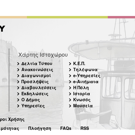
Χάρτης Ιστοχώρου
Δελτία Τύπου
Κ.Ε.Π.
Ανακοινώσεις
Τηλέφωνα
Διαγωνισμοί
e-Υπηρεσίες
Προσλήψεις
e-Αιτήματα
Διαβουλεύσεις
Η Πόλη
Εκδηλώσεις
Ιστορία
Ο Δήμος
Κνωσός
Υπηρεσίες
Μουσεία
ροι Χρήσης
ιμότητας
Πλοήγηση
FAQs
RSS