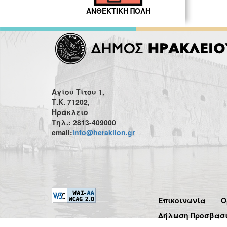
ΑΝΘΕΚΤΙΚΗ ΠΟΛΗ
Αγίου Τίτου 1,
Τ.Κ. 71202,
Ηράκλειο
Τηλ.: 2813-409000
email:
info@heraklion.gr
Επικοινωνία
Ό
Δήλωση Προσβασ