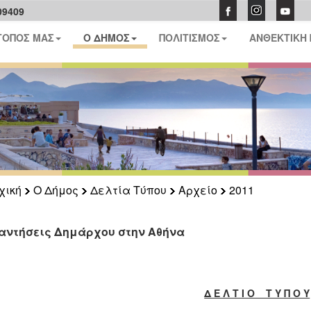
09409
ΤΟΠΟΣ ΜΑΣ
Ο ΔΗΜΟΣ
ΠΟΛΙΤΙΣΜΟΣ
ΑΝΘΕΚΤΙΚΗ
χική
Ο Δήμος
Δελτία Τύπου
Αρχείο
2011
αντήσεις Δημάρχου στην Αθήνα
Δ Ε Λ Τ Ι Ο Τ Υ Π Ο Υ