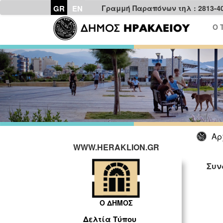
GR
EN
Γραμμή Παραπόνων τηλ : 2813-4
Ο 
Αρ
WWW.HERAKLION.GR
Συν
Ο ΔΗΜΟΣ
Δελτία Τύπου