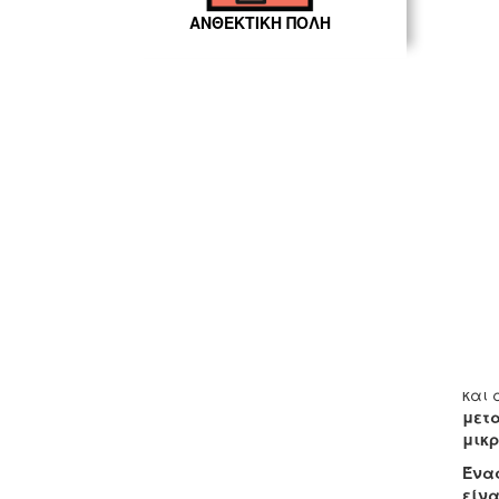
ΑΝΘΕΚΤΙΚΗ ΠΟΛΗ
Σε 
και 
μετα
μικρ
Ένας
είνα