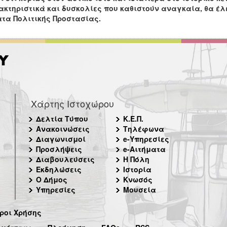
κτηριστικά και δυσκολίες που καθιστούν αναγκαία, θα έλ
τα Πολιτικής Προστασίας.
Χάρτης Ιστοχώρου
Δελτία Τύπου
Κ.Ε.Π.
Ανακοινώσεις
Τηλέφωνα
Διαγωνισμοί
e-Υπηρεσίες
Προσλήψεις
e-Αιτήματα
Διαβουλεύσεις
Η Πόλη
Εκδηλώσεις
Ιστορία
Ο Δήμος
Κνωσός
Υπηρεσίες
Μουσεία
ροι Χρήσης