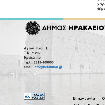
χαρα
θέμα
Αγίου Τίτου 1,
Τ.Κ. 71202,
Ηράκλειο
Τηλ.: 2813-409000
email:
info@heraklion.gr
Επικοινωνία
Ό