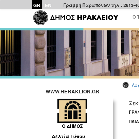
GR
EN
Γραμμή Παραπόνων τηλ : 2813-4
Ο 
Αρχ
WWW.HERAKLION.GR
Ξεκ
ΓΡΑ
ΠΑΙΔ
Ο ΔΗΜΟΣ
Δελτία Τύπου