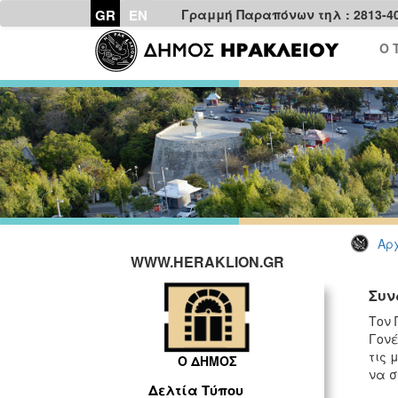
GR
EN
Γραμμή Παραπόνων τηλ : 2813-4
Ο 
Αρχ
WWW.HERAKLION.GR
Συν
Τον 
Γονέ
τις 
Ο ΔΗΜΟΣ
να σ
Δελτία Τύπου