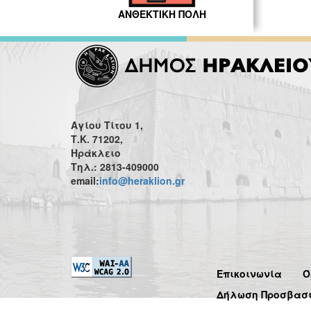
ΑΝΘΕΚΤΙΚΗ ΠΟΛΗ
Αγίου Τίτου 1,
Τ.Κ. 71202,
Ηράκλειο
Τηλ.: 2813-409000
email:
info@heraklion.gr
Επικοινωνία
Ό
Δήλωση Προσβασ