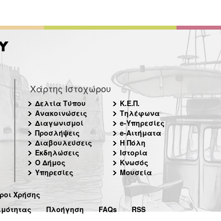
Χάρτης Ιστοχώρου
Δελτία Τύπου
Κ.Ε.Π.
Ανακοινώσεις
Τηλέφωνα
Διαγωνισμοί
e-Υπηρεσίες
Προσλήψεις
e-Αιτήματα
Διαβουλεύσεις
Η Πόλη
Εκδηλώσεις
Ιστορία
Ο Δήμος
Κνωσός
Υπηρεσίες
Μουσεία
ροι Χρήσης
ιμότητας
Πλοήγηση
FAQs
RSS