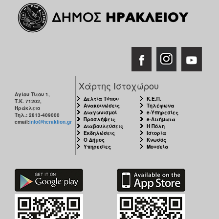
ΑΝΘΕΚΤΙΚΗ
ΠΟΛΗ
Χάρτης Ιστοχώρου
Αγίου Τίτου 1,
Δελτία Τύπου
Κ.Ε.Π.
Τ.Κ. 71202,
Ανακοινώσεις
Τηλέφωνα
Ηράκλειο
Διαγωνισμοί
e-Υπηρεσίες
Τηλ.: 2813-409000
Προσλήψεις
e-Αιτήματα
email:
info@heraklion.gr
Διαβουλεύσεις
Η Πόλη
Εκδηλώσεις
Ιστορία
Ο Δήμος
Κνωσός
Υπηρεσίες
Μουσεία