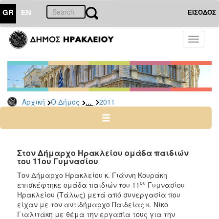
GR
EN
ΕΙΣΟΔΟΣ
Ο
Toggle
ΔΗΜΟΣ
navigati
Δελτία
Τύπου
Αρχείο
...
Αρχική
Ο Δήμος
2011
2026
2025
2024
2023
Στον Δήμαρχο Ηρακλείου ομάδα παιδιών
του 11ου Γυμνασίου
2022
Τον Δήμαρχο Ηρακλείου κ. Γιάννη Κουράκη
2021
ου
επισκέφτηκε ομάδα παιδιών του 11
Γυμνασίου
2020
Ηρακλείου (Τάλως) μετά από συνεργασία που
είχαν με τον αντιδήμαρχο Παιδείας κ. Νίκο
2019
Γιαλιτάκη με θέμα την εργασία τους για την