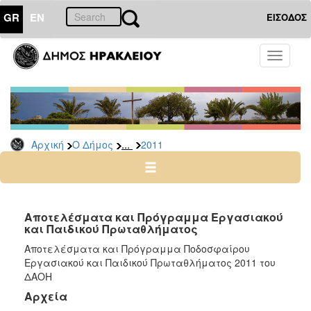
GR
EN
ΕΙΣΟΔΟΣ
Ο
Toggle
ΔΗΜΟΣ
navigati
Δελτία
Τύπου
Αρχείο
...
Αρχική
Ο Δήμος
2011
2026
2025
2024
2023
Αποτελέσματα και Πρόγραμμα Εργασιακού
και Παιδικού Πρωταθλήματος
2022
Αποτελέσματα και Πρόγραμμα Ποδοσφαίρου
2021
Εργασιακού και Παιδικού Πρωταθλήματος 2011 του
2020
ΔΑΟΗ
2019
Αρχεία