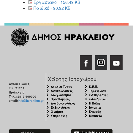
2018
Εργασιακό - 156.49 KB
Παιδικό - 90.92 KB
2017
2016
2015
2013
2012
2011
2010
2006
Χάρτης Ιστοχώρου
Αγίου Τίτου 1,
Δελτία Τύπου
Κ.Ε.Π.
Τ.Κ. 71202,
Ανακοινώσεις
Τηλέφωνα
Ηράκλειο
Διαγωνισμοί
e-Υπηρεσίες
Τηλ.: 2813-409000
Προσλήψεις
e-Αιτήματα
Ο
email:
info@heraklion.gr
Διαβουλεύσεις
Η Πόλη
ΤΟΠΟΣ
Εκδηλώσεις
Ιστορία
ΜΑΣ
Ο Δήμος
Κνωσός
Υπηρεσίες
Μουσεία
ΠΟΛΙΤΙΣΜΟΣ