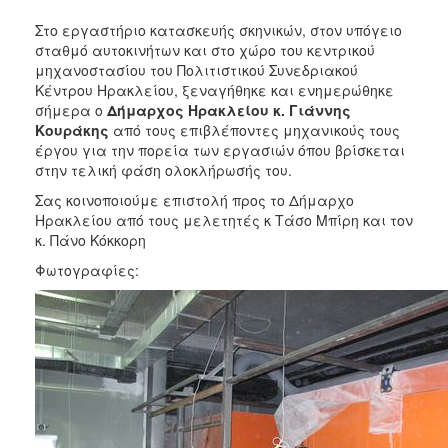
2018
Στο εργαστήριο κατασκευής σκηνικών, στον υπόγειο
2017
σταθμό αυτοκινήτων και στο χώρο του κεντρικού
2016
μηχανοστασίου του Πολιτιστικού Συνεδριακού
Κέντρου Ηρακλείου, ξεναγήθηκε και ενημερώθηκε
2015
σήμερα ο
Δήμαρχος Ηρακλείου κ. Γιάννης
2013
Κουράκης
από τους επιβλέποντες μηχανικούς τους
έργου για την πορεία των εργασιών όπου βρίσκεται
2012
στην τελική φάση ολοκλήρωσής του.
2011
Σας κοινοποιούμε επιστολή προς το Δήμαρχο
2010
Ηρακλείου από τους μελετητές κ Τάσο Μπίρη και τον
κ. Πάνο Κόκκορη
2006
Φωτογραφίες:
Ο
ΤΟΠΟΣ
ΜΑΣ
ΠΟΛΙΤΙΣΜΟΣ