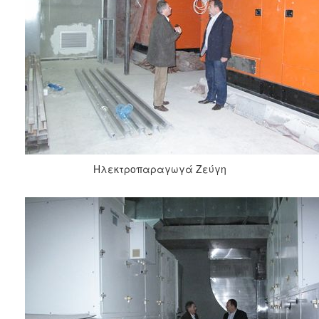
ΑΝΘΕΚΤΙΚΗ
ΠΟΛΗ
Ηλεκτροπαραγωγά Ζεύγη