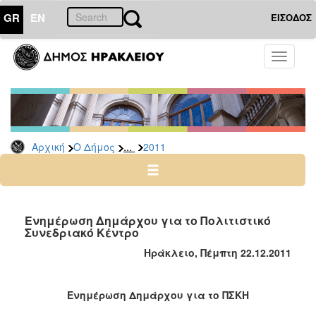
GR
EN
ΕΙΣΟΔΟΣ
Ο
Toggle
ΔΗΜΟΣ
navigati
Δελτία
Τύπου
Αρχείο
...
Αρχική
Ο Δήμος
2011
2026
2025
2024
2023
Ενημέρωση Δημάρχου για το Πολιτιστικό
Συνεδριακό Κέντρο
2022
Ηράκλειο, Πέμπτη 22.12.2011
2021
2020
Ενημέρωση Δημάρχου για το ΠΣΚΗ
2019