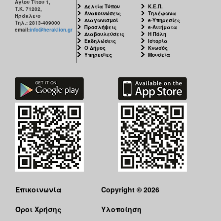
Αγίου Τίτου 1,
Δελτία Τύπου
Κ.Ε.Π.
Τ.Κ. 71202,
Ανακοινώσεις
Τηλέφωνα
Ηράκλειο
Διαγωνισμοί
e-Υπηρεσίες
Τηλ.: 2813-409000
Προσλήψεις
e-Αιτήματα
email:
info@heraklion.gr
Διαβουλεύσεις
Η Πόλη
Εκδηλώσεις
Ιστορία
Ο Δήμος
Κνωσός
Υπηρεσίες
Μουσεία
Επικοινωνία
Copyright © 2026
Όροι Χρήσης
Υλοποίηση