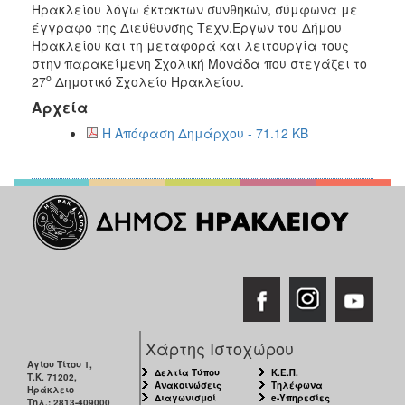
2018
Ηρακλείου λόγω έκτακτων συνθηκών, σύμφωνα με
έγγραφο της Διεύθυνσης Τεχν.Έργων του Δήμου
2017
Ηρακλείου και τη μεταφορά και λειτουργία τους
2016
στην παρακείμενη Σχολική Μονάδα που στεγάζει το
ο
27
Δημοτικό Σχολείο Ηρακλείου.
2015
Αρχεία
2013
Η Απόφαση Δημάρχου - 71.12 KB
2012
2011
2010
2006
Ο
ΤΟΠΟΣ
ΜΑΣ
Χάρτης Ιστοχώρου
Αγίου Τίτου 1,
Δελτία Τύπου
Κ.Ε.Π.
ΠΟΛΙΤΙΣΜΟΣ
Τ.Κ. 71202,
Ανακοινώσεις
Τηλέφωνα
Ηράκλειο
Διαγωνισμοί
e-Υπηρεσίες
Τηλ.: 2813-409000