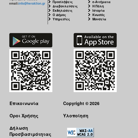
Προσλήψεις
e-Αιτήματα
ΑΝΘΕΚΤΙΚΗ
email:
info@heraklion.gr
Διαβουλεύσεις
Η Πόλη
ΠΟΛΗ
Εκδηλώσεις
Ιστορία
Ο Δήμος
Κνωσός
Υπηρεσίες
Μουσεία
Επικοινωνία
Copyright © 2026
Όροι Χρήσης
Υλοποίηση
Δήλωση
Προσβασιμότητας