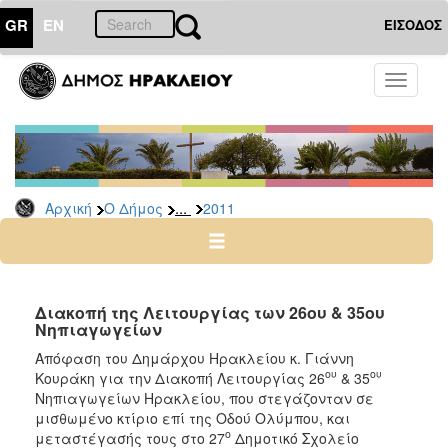
GR
EN
ΕΙΣΟΔΟΣ
Ο
Toggle
ΔΗΜΟΣ
navigati
Δελτία
Τύπου
Αρχείο
...
Αρχική
Ο Δήμος
2011
2026
2025
2024
2023
Διακοπή της Λειτουργίας των 26ου & 35ου
Νηπιαγωγείων
2022
Απόφαση του Δημάρχου Ηρακλείου κ. Γιάννη
2021
ου
ου
Κουράκη για την Διακοπή Λειτουργίας 26
& 35
2020
Νηπιαγωγείων Ηρακλείου, που στεγάζονταν σε
μισθωμένο κτίριο επί της Οδού Ολύμπου, και
2019
ο
μεταστέγασής τους στο 27
Δημοτικό Σχολείο