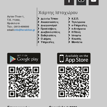
Χάρτης Ιστοχώρου
Αγίου Τίτου 1,
Δελτία Τύπου
Κ.Ε.Π.
Τ.Κ. 71202,
Ανακοινώσεις
Τηλέφωνα
Ηράκλειο
Διαγωνισμοί
e-Υπηρεσίες
Τηλ.: 2813-409000
Προσλήψεις
e-Αιτήματα
email:
info@heraklion.gr
Διαβουλεύσεις
Η Πόλη
Εκδηλώσεις
Ιστορία
Ο Δήμος
Κνωσός
Υπηρεσίες
Μουσεία