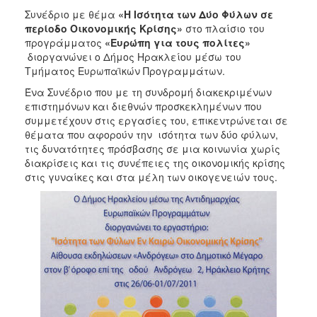
2018
Συνέδριο με θέμα
«Η Ισότητα των Δύο Φύλων σε
2017
περίοδο Οικονομικής Κρίσης»
στο πλαίσιο του
προγράμματος
«Ευρώπη για τους πολίτες»
2016
διοργανώνει o Δήμος Ηρακλείου μέσω του
2015
Τμήματος Ευρωπαϊκών Προγραμμάτων.
2013
Ένα Συνέδριο που με τη συνδρομή διακεκριμένων
επιστημόνων και διεθνών προσκεκλημένων που
2012
συμμετέχουν στις εργασίες του, επικεντρώνεται σε
2011
θέματα που αφορούν την ισότητα των δύο φύλων,
τις δυνατότητες πρόσβασης σε μια κοινωνία χωρίς
2010
διακρίσεις και τις συνέπειες της οικονομικής κρίσης
2006
στις γυναίκες και στα μέλη των οικογενειών τους.
Ο
ΤΟΠΟΣ
ΜΑΣ
ΠΟΛΙΤΙΣΜΟΣ