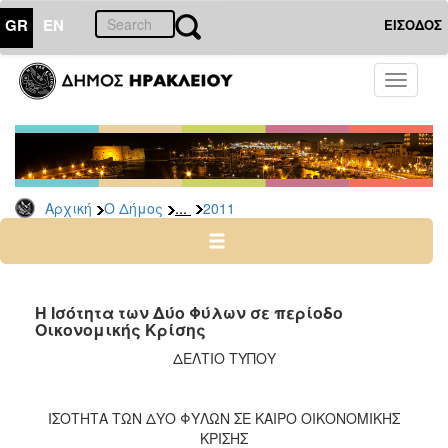
GR
EN
ΕΙΣΟΔΟΣ
Ο
Toggle
ΔΗΜΟΣ
navigati
Δελτία
Τύπου
Αρχείο
...
Αρχική
Ο Δήμος
2011
2026
2025
2024
2023
Η Ισότητα των Δύο Φύλων σε περίοδο
Οικονομικής Κρίσης
2022
ΔΕΛΤΙΟ ΤΥΠΟΥ
2021
2020
ΙΣΟΤΗΤΑ ΤΩΝ ΔΥΟ ΦΥΛΩΝ ΣΕ ΚΑΙΡΟ ΟΙΚΟΝΟΜΙΚΗΣ
2019
ΚΡΙΣΗΣ