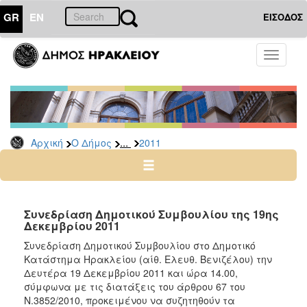
GR
EN
ΕΙΣΟΔΟΣ
Ο
Toggle
ΔΗΜΟΣ
navigati
Δελτία
Τύπου
Αρχείο
...
Αρχική
Ο Δήμος
2011
2026
2025
2024
2023
Συνεδρίαση Δημοτικού Συμβουλίου της 19ης
Δεκεμβρίου 2011
2022
Συνεδρίαση Δημοτικού Συμβουλίου στο Δημοτικό
2021
Κατάστημα Ηρακλείου (αίθ. Ελευθ. Βενιζέλου) την
2020
Δευτέρα 19 Δεκεμβρίου 2011 και ώρα 14.00,
σύμφωνα με τις διατάξεις του άρθρου 67 του
2019
Ν.3852/2010, προκειμένου να συζητηθούν τα