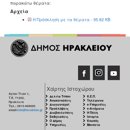
2018
παρακάτω θέματα:
2017
Αρχεία
2016
Η Πρόσκληση με τα θέματα - 95.82 KB
2015
2013
2012
2011
2010
2006
Χάρτης Ιστοχώρου
Αγίου Τίτου 1,
Δελτία Τύπου
Κ.Ε.Π.
Τ.Κ. 71202,
Ο
Ανακοινώσεις
Τηλέφωνα
Ηράκλειο
ΤΟΠΟΣ
Διαγωνισμοί
e-Υπηρεσίες
Τηλ.: 2813-409000
ΜΑΣ
Προσλήψεις
e-Αιτήματα
email:
info@heraklion.gr
Διαβουλεύσεις
Η Πόλη
Εκδηλώσεις
Ιστορία
ΠΟΛΙΤΙΣΜΟΣ
Ο Δήμος
Κνωσός
Υπηρεσίες
Μουσεία