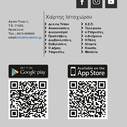
Χάρτης Ιστοχώρου
Αγίου Τίτου 1,
Δελτία Τύπου
Κ.Ε.Π.
Τ.Κ. 71202,
Ανακοινώσεις
Τηλέφωνα
Ηράκλειο
Διαγωνισμοί
e-Υπηρεσίες
Τηλ.: 2813-409000
Προσλήψεις
e-Αιτήματα
email:
info@heraklion.gr
Διαβουλεύσεις
Η Πόλη
Εκδηλώσεις
Ιστορία
Ο Δήμος
Κνωσός
Υπηρεσίες
Μουσεία