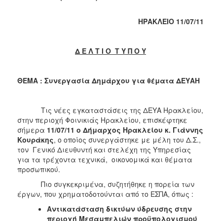
2018
2017
ΗΡΑΚΛΕΙΟ 11/07/11
2016
2015
Δ Ε Λ Τ Ι Ο Τ Υ Π Ο Υ
2013
2012
ΘΕΜΑ : Συνεργασία Δημάρχου για θέματα ΔΕΥΑΗ
2011
2010
Τις νέες εγκαταστάσεις της ΔΕΥΑ Ηρακλείου,
2006
στην περιοχή Φοινικιάς Ηρακλείου, επισκέφτηκε
σήμερα
11/07/11
ο Δήμαρχος Ηρακλείου κ. Γιάννης
Κουράκης
, ο οποίος συνεργάστηκε με μέλη του Δ.Σ.,
τον Γενικό Διευθυντή και στελέχη της Υπηρεσίας
για τα τρέχοντα τεχνικά, οικονομικά και θέματα
Ο
προσωπικού.
ΤΟΠΟΣ
ΜΑΣ
Πιο συγκεκριμένα, συζητήθηκε η πορεία των
έργων, που χρηματοδοτούνται από το ΕΣΠΑ, όπως :
ΠΟΛΙΤΙΣΜΟΣ
Αντικατάσταση δικτύων ύδρευσης στην
περιοχή Μεσαμπελιών προϋπολογισμού