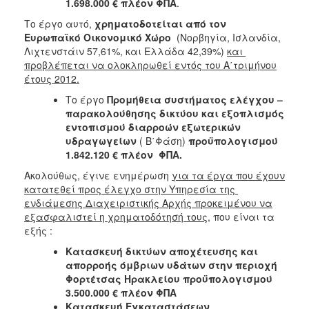
1.698.000 € πλέον ΦΠΑ
.
Το έργο αυτό,
χρηματοδοτείται από τον
Ευρωπαϊκό Οικονομικό Χώρο
(Νορβηγία, Ισλανδία,
Λιχτενστάιν 57,61%, και Ελλάδα 42,39%)
και
προβλέπεται να ολοκληρωθεί εντός του Α΄τριμήνου
έτους 2012.
Το έργο
Προμήθεια συστήματος ελέγχου –
παρακολούθησης δικτύου και εξοπλισμός
εντοπισμού διαρροών εξωτερικών
υδραγωγείων
( Β΄Φάση)
προϋπολογισμού
1.842.120 € πλέον ΦΠΑ.
Ακολούθως, έγινε ενημέρωση
για τα έργα που έχουν
κατατεθεί προς έλεγχο στην Υπηρεσία της
ενδιάμεσης Διαχειριστικής Αρχής προκειμένου να
εξασφαλιστεί η χρηματοδότησή τους,
που είναι τα
εξής :
Κατασκευή δικτύων αποχέτευσης και
απορροής όμβριων υδάτων στην περιοχή
Φορτέτσας Ηρακλείου προϋπολογισμού
3.500.000 € πλέον ΦΠΑ
Κατασκευή Εγκαταστάσεων