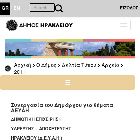
GR
EN
ΕΙΣΟΔΟΣ
Ο
Toggle
ΔΗΜΟΣ
navigati
Δελτία
Τύπου
Αρχείο
Αρχική
Ο Δήμος
Δελτία Τύπου
Αρχείο
2026
2011
2025
2024
2023
2022
Συνεργασία του Δημάρχου για θέματα
ΔΕΥΑΗ
2021
ΔΗΜΟΤΙΚΗ ΕΠΙΧΕΙΡΗΣΗ
2020
ΥΔΡΕΥΣΗΣ – ΑΠΟΧΕΤΕΥΣΗΣ
2019
ΗΡΑΚΛΕΙΟΥ (Δ.Ε.Υ.Α.Η.)