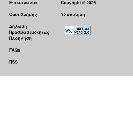
Επικοινωνία
Copyright © 2026
Όροι Χρήσης
Υλοποίηση
Δήλωση
Προσβασιμότητας
Πλοήγηση
FAQs
RSS