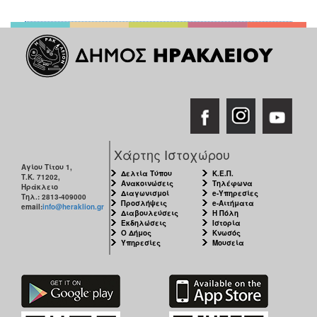
2018
2017
2016
2015
2013
2012
2011
2010
Χάρτης Ιστοχώρου
Αγίου Τίτου 1,
2006
Δελτία Τύπου
Κ.Ε.Π.
Τ.Κ. 71202,
Ανακοινώσεις
Τηλέφωνα
Ηράκλειο
Διαγωνισμοί
e-Υπηρεσίες
Τηλ.: 2813-409000
Προσλήψεις
e-Αιτήματα
email:
info@heraklion.gr
Διαβουλεύσεις
Η Πόλη
Εκδηλώσεις
Ιστορία
Ο Δήμος
Κνωσός
Ο
Υπηρεσίες
Μουσεία
ΤΟΠΟΣ
ΜΑΣ
ΠΟΛΙΤΙΣΜΟΣ