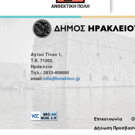
ΑΝΘΕΚΤΙΚΗ ΠΟΛΗ
Αγίου Τίτου 1,
Τ.Κ. 71202,
Ηράκλειο
Τηλ.: 2813-409000
email:
info@heraklion.gr
Επικοινωνία
Ό
Δήλωση Προσβασ