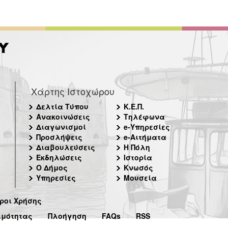
Χάρτης Ιστοχώρου
Δελτία Τύπου
Κ.Ε.Π.
Ανακοινώσεις
Τηλέφωνα
Διαγωνισμοί
e-Υπηρεσίες
Προσλήψεις
e-Αιτήματα
Διαβουλεύσεις
Η Πόλη
Εκδηλώσεις
Ιστορία
Ο Δήμος
Κνωσός
Υπηρεσίες
Μουσεία
ροι Χρήσης
ιμότητας
Πλοήγηση
FAQs
RSS