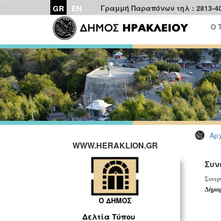
GR
EN
Γραμμή Παραπόνων τηλ : 2813-4
Ο 
Αρχ
WWW.HERAKLION.GR
Συν
Συνερ
Δήμαρ
Ο ΔΗΜΟΣ
Δελτία Τύπου