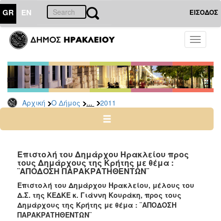
GR
EN
ΕΙΣΟΔΟΣ
Ο
Toggle
ΔΗΜΟΣ
navigati
Δελτία
Τύπου
Αρχείο
...
Αρχική
Ο Δήμος
2011
2026
2025
2024
2023
Επιστολή του Δημάρχου Ηρακλείου προς
τους Δημάρχους της Κρήτης με θέμα :
2022
¨ΑΠΟΔΟΣΗ ΠΑΡΑΚΡΑΤΗΘΕΝΤΩΝ¨
2021
Επιστολή του Δημάρχου Ηρακλείου, μέλους του
2020
Δ.Σ. της ΚΕΔΚΕ κ. Γιάννη Κουράκη, προς τους
Δημάρχους της Κρήτης με θέμα : ¨ΑΠΟΔΟΣΗ
2019
ΠΑΡΑΚΡΑΤΗΘΕΝΤΩΝ¨