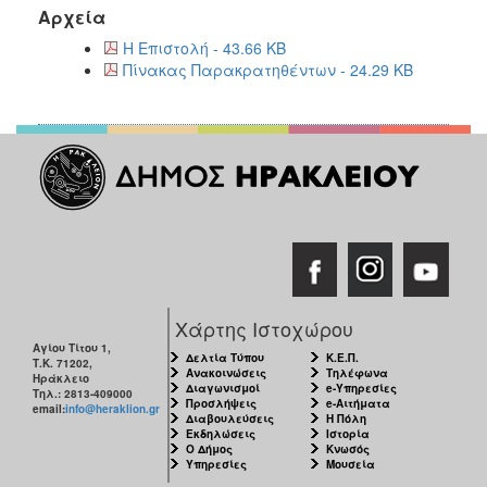
2018
Αρχεία
2017
Η Επιστολή - 43.66 KB
2016
Πίνακας Παρακρατηθέντων - 24.29 KB
2015
2013
2012
2011
2010
2006
Χάρτης Ιστοχώρου
Αγίου Τίτου 1,
Δελτία Τύπου
Κ.Ε.Π.
Τ.Κ. 71202,
Ο
Ανακοινώσεις
Τηλέφωνα
Ηράκλειο
ΤΟΠΟΣ
Διαγωνισμοί
e-Υπηρεσίες
Τηλ.: 2813-409000
ΜΑΣ
Προσλήψεις
e-Αιτήματα
email:
info@heraklion.gr
Διαβουλεύσεις
Η Πόλη
Εκδηλώσεις
Ιστορία
ΠΟΛΙΤΙΣΜΟΣ
Ο Δήμος
Κνωσός
Υπηρεσίες
Μουσεία