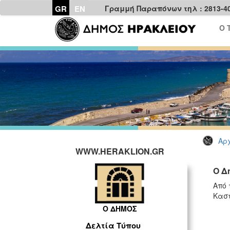
GR
EN
Γραμμή Παραπόνων τηλ : 2813-4
Ο 
Αρχ
WWW.HERAKLION.GR
Ο Δ
Από 
Καστ
Ο ΔΗΜΟΣ
Δελτία Τύπου