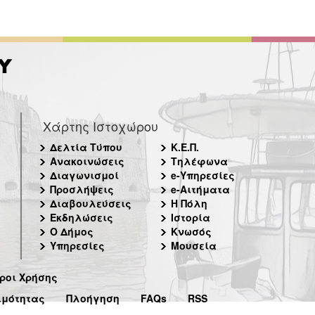
Χάρτης Ιστοχώρου
Δελτία Τύπου
Κ.Ε.Π.
Ανακοινώσεις
Τηλέφωνα
Διαγωνισμοί
e-Υπηρεσίες
Προσλήψεις
e-Αιτήματα
Διαβουλεύσεις
Η Πόλη
Εκδηλώσεις
Ιστορία
Ο Δήμος
Κνωσός
Υπηρεσίες
Μουσεία
ροι Χρήσης
ιμότητας
Πλοήγηση
FAQs
RSS