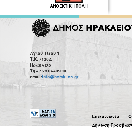
ΑΝΘΕΚΤΙΚΗ ΠΟΛΗ
Αγίου Τίτου 1,
Τ.Κ. 71202,
Ηράκλειο
Τηλ.: 2813-409000
email:
info@heraklion.gr
Επικοινωνία
Ό
Δήλωση Προσβασ