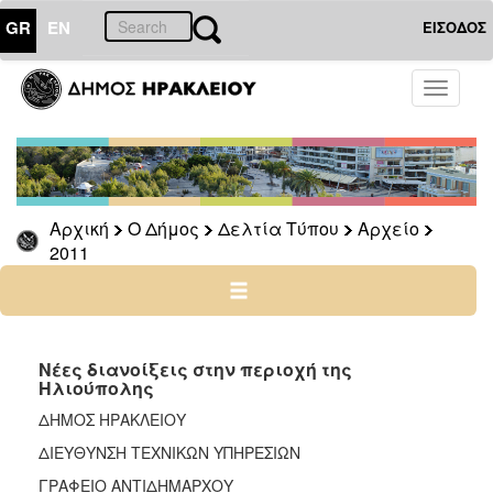
GR
EN
ΕΙΣΟΔΟΣ
Ο
Toggle
ΔΗΜΟΣ
navigati
Δελτία
Τύπου
Αρχείο
Αρχική
Ο Δήμος
Δελτία Τύπου
Αρχείο
2026
2011
2025
2024
2023
2022
Νέες διανοίξεις στην περιοχή της
Ηλιούπολης
2021
ΔΗΜΟΣ ΗΡΑΚΛΕΙΟΥ
2020
ΔΙΕΥΘΥΝΣΗ ΤΕΧΝΙΚΩΝ ΥΠΗΡΕΣΙΩΝ
2019
ΓΡΑΦΕΙΟ ΑΝΤΙΔΗΜΑΡΧΟΥ