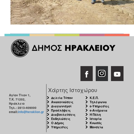
Χάρτης Ιστοχώρου
Αγίου Τίτου 1,
Δελτία Τύπου
Κ.Ε.Π.
Τ.Κ. 71202,
Ανακοινώσεις
Τηλέφωνα
Ηράκλειο
Διαγωνισμοί
e-Υπηρεσίες
Τηλ.: 2813-409000
Προσλήψεις
e-Αιτήματα
email:
info@heraklion.gr
Διαβουλεύσεις
Η Πόλη
Εκδηλώσεις
Ιστορία
Ο Δήμος
Κνωσός
Υπηρεσίες
Μουσεία