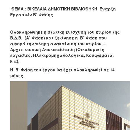
2018
ΘΕΜΑ
: ΒΙΚΕΛΑΙΑ ΔΗΜΟΤΙΚΗ ΒΙΒΛΙΟΘΗΚΗ Έναρξη
2017
Εργασιών Β΄ Φάσης
2016
2015
Ολοκληρώθηκε η στατική ενίσχυση του κτιρίου της
2013
Β.Δ.Β. (Α΄ Φάση) και ξεκίνησε η Β΄ Φάση που
αφορά την πλήρη ανακαίνιση του κτιρίου –
2012
Αρχιτεκτονική Αποκατάσταση (Οικοδομικές
2011
εργασίες, Ηλεκτρομηχανολογικά, Κουφώματα,
κ.α).
2010
Η Β΄ Φάση του έργου θα έχει ολοκληρωθεί σε 14
2006
μήνες.
Ο
ΤΟΠΟΣ
ΜΑΣ
ΠΟΛΙΤΙΣΜΟΣ