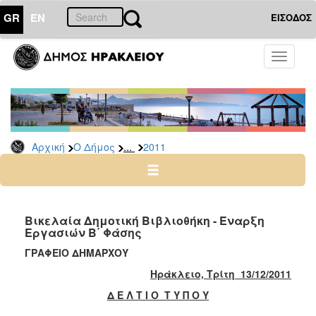
GR
EN
ΕΙΣΟΔΟΣ
Ο
Toggle
ΔΗΜΟΣ
navigati
Δελτία
Τύπου
Αρχείο
...
Αρχική
Ο Δήμος
2011
2026
2025
2024
2023
Βικελαία Δημοτική Βιβλιοθήκη - Έναρξη
Εργασιών Β΄ Φάσης
2022
ΓΡΑΦΕΙΟ ΔΗΜΑΡΧΟΥ
2021
Ηράκλειο, Τρίτη 13/12/2011
2020
Δ Ε Λ Τ Ι Ο Τ Υ Π Ο Υ
2019