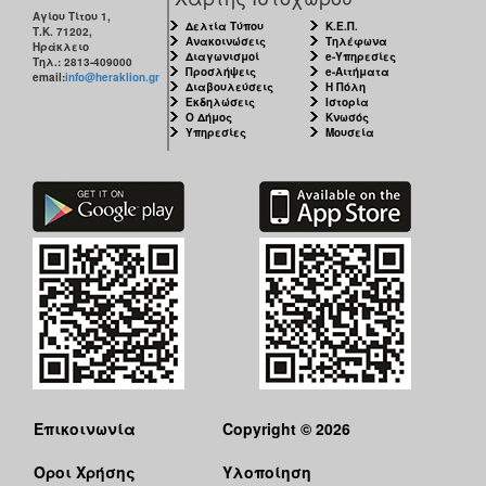
Αγίου Τίτου 1,
Δελτία Τύπου
Κ.Ε.Π.
Τ.Κ. 71202,
Ανακοινώσεις
Τηλέφωνα
Ηράκλειο
Διαγωνισμοί
e-Υπηρεσίες
Τηλ.: 2813-409000
Προσλήψεις
e-Αιτήματα
email:
info@heraklion.gr
Διαβουλεύσεις
Η Πόλη
Εκδηλώσεις
Ιστορία
Ο Δήμος
Κνωσός
Υπηρεσίες
Μουσεία
Επικοινωνία
Copyright © 2026
Όροι Χρήσης
Υλοποίηση