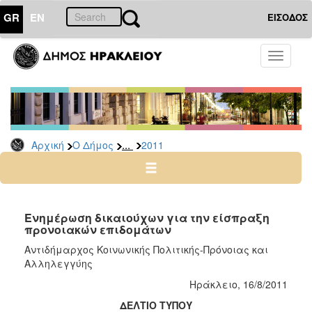
GR
EN
ΕΙΣΟΔΟΣ
Ο
Toggle
ΔΗΜΟΣ
navigati
Δελτία
Τύπου
Αρχείο
...
Αρχική
Ο Δήμος
2011
2026
2025
2024
2023
Ενημέρωση δικαιούχων για την είσπραξη
προνοιακών επιδομάτων
2022
Αντιδήμαρχος Κοινωνικής Πολιτικής-Πρόνοιας και
2021
Αλληλεγγύης
2020
Ηράκλειο, 16/8/2011
2019
ΔΕΛΤΙΟ ΤΥΠΟΥ