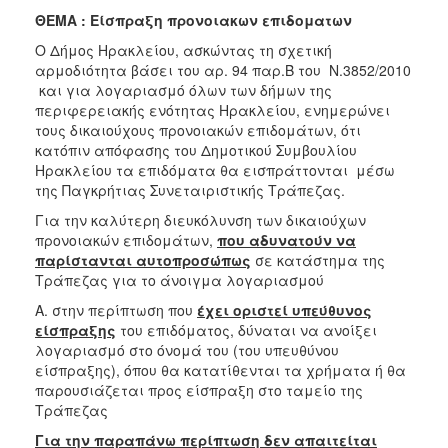
2018
ΘΕΜΑ : Είσπραξη προνοιακων επιδοματων
2017
Ο Δήμος Ηρακλείου, ασκώντας τη σχετική
2016
αρμοδιότητα βάσει του αρ. 94 παρ.Β του
Ν.3852/2010
και για λογαριασμό όλων των δήμων της
2015
περιφερειακής ενότητας Ηρακλείου, ενημερώνει
2013
τους δικαιούχους προνοιακών επιδομάτων, ότι
κατόπιν απόφασης του Δημοτικού Συμβουλίου
2012
Ηρακλείου τα επιδόματα θα εισπράττονται μέσω
2011
της Παγκρήτιας Συνεταιριστικής Τράπεζας.
2010
Για την καλύτερη διευκόλυνση των δικαιούχων
προνοιακών επιδομάτων,
που αδυνατούν να
2006
παρίστανται αυτοπροσώπως
σε κατάστημα της
Τράπεζας για το άνοιγμα λογαριασμού
Α. στην περίπτωση που
έχει οριστεί υπεύθυνος
είσπραξης
του επιδόματος, δύναται να ανοίξει
Ο
λογαριασμό στο όνομά του (του υπευθύνου
ΤΟΠΟΣ
είσπραξης), όπου θα κατατίθενται τα χρήματα ή θα
ΜΑΣ
παρουσιάζεται προς είσπραξη στο ταμείο της
Τράπεζας
ΠΟΛΙΤΙΣΜΟΣ
Για την παραπάνω περίπτωση δεν απαιτείται