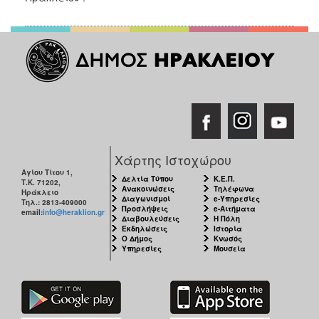
Χάρτης Ιστοχώρου
Αγίου Τίτου 1,
Δελτία Τύπου
Κ.Ε.Π.
Τ.Κ. 71202,
Ανακοινώσεις
Τηλέφωνα
Ηράκλειο
Διαγωνισμοί
e-Υπηρεσίες
Τηλ.: 2813-409000
Προσλήψεις
e-Αιτήματα
email:
info@heraklion.gr
Διαβουλεύσεις
Η Πόλη
Εκδηλώσεις
Ιστορία
Ο Δήμος
Κνωσός
Υπηρεσίες
Μουσεία