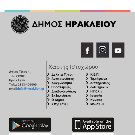
ΑΝΘΕΚΤΙΚΗ
ΠΟΛΗ
Χάρτης Ιστοχώρου
Αγίου Τίτου 1,
Δελτία Τύπου
Κ.Ε.Π.
Τ.Κ. 71202,
Ανακοινώσεις
Τηλέφωνα
Ηράκλειο
Διαγωνισμοί
e-Υπηρεσίες
Τηλ.: 2813-409000
Προσλήψεις
e-Αιτήματα
email:
info@heraklion.gr
Διαβουλεύσεις
Η Πόλη
Εκδηλώσεις
Ιστορία
Ο Δήμος
Κνωσός
Υπηρεσίες
Μουσεία