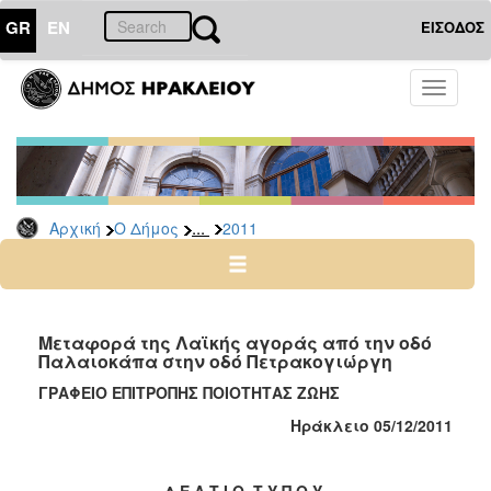
GR
EN
ΕΙΣΟΔΟΣ
Ο
Toggle
ΔΗΜΟΣ
navigati
Δελτία
Τύπου
Αρχείο
...
Αρχική
Ο Δήμος
2011
2026
2025
2024
2023
Μεταφορά της Λαϊκής αγοράς από την οδό
Παλαιοκάπα στην οδό Πετρακογιώργη
2022
ΓΡΑΦΕΙΟ ΕΠΙΤΡΟΠΗΣ ΠΟΙΟΤΗΤΑΣ ΖΩΗΣ
2021
Ηράκλειο 05/12/2011
2020
2019
Δ Ε Λ Τ Ι Ο Τ Υ Π Ο Υ