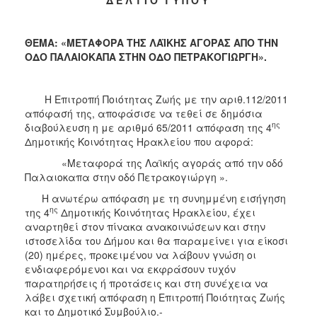
2018
2017
ΘΕΜΑ: «ΜΕΤΑΦΟΡΑ ΤΗΣ ΛΑΪΚΗΣ ΑΓΟΡΑΣ ΑΠΟ ΤΗΝ
2016
ΟΔΟ ΠΑΛΑΙΟΚΑΠΑ ΣΤΗΝ ΟΔΟ ΠΕΤΡΑΚΟΓΙΩΡΓΗ».
2015
2013
Η Επιτροπή Ποιότητας Ζωής με την αριθ.112/2011
2012
απόφασή της, αποφάσισε να τεθεί σε δημόσια
ης
διαβούλευση η με αριθμό 65/2011 απόφαση της 4
2011
Δημοτικής Κοινότητας Ηρακλείου που αφορά:
2010
«Μεταφορά της Λαϊκής αγοράς από την οδό
2006
Παλαιοκαπα στην οδό Πετρακογιώργη ».
H ανωτέρω απόφαση με τη συνημμένη εισήγηση
ης
της 4
Δημοτικής Κοινότητας Ηρακλείου, έχει
αναρτηθεί στον πίνακα ανακοινώσεων και στην
ιστοσελίδα του Δήμου και θα παραμείνει για είκοσι
Ο
ΤΟΠΟΣ
(20) ημέρες, προκειμένου να λάβουν γνώση οι
ΜΑΣ
ενδιαφερόμενοι και να εκφράσουν τυχόν
παρατηρήσεις ή προτάσεις και στη συνέχεια να
ΠΟΛΙΤΙΣΜΟΣ
λάβει σχετική απόφαση η Επιτροπή Ποιότητας Ζωής
και το Δημοτικό Συμβούλιο.-