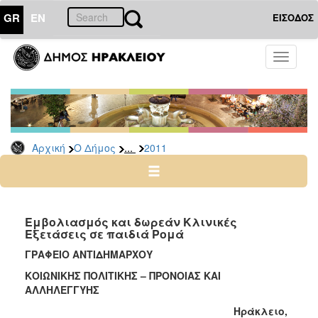
GR
EN
ΕΙΣΟΔΟΣ
Ο
Toggle
ΔΗΜΟΣ
navigati
Δελτία
Τύπου
Αρχείο
...
Αρχική
Ο Δήμος
2011
2026
2025
2024
2023
Εμβολιασμός και δωρεάν Κλινικές
Εξετάσεις σε παιδιά Ρομά
2022
ΓΡΑΦΕΙΟ ΑΝΤΙΔΗΜΑΡΧΟΥ
2021
ΚΟΙΩΝΙΚΗΣ ΠΟΛΙΤΙΚΗΣ – ΠΡΟΝΟΙΑΣ ΚΑΙ
2020
ΑΛΛΗΛΕΓΓΥΗΣ
2019
Ηράκλειο,