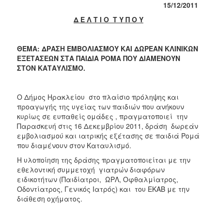
2018
15/12/2011
2017
Δ Ε Λ Τ Ι Ο Τ Υ Π Ο Υ
2016
2015
ΘΕΜΑ: ΔΡΑΣΗ ΕΜΒΟΛΙΑΣΜΟΥ ΚΑΙ ΔΩΡΕΑΝ ΚΛΙΝΙΚΩΝ
ΕΞΕΤΑΣΕΩΝ ΣΤΑ ΠΑΙΔΙΑ ΡΟΜΑ ΠΟΥ ΔΙΑΜΕΝΟΥΝ
2013
ΣΤΟΝ ΚΑΤΑΥΛΙΣΜΟ.
2012
2011
Ο Δήμος Ηρακλείου στo πλαίσιo πρόληψης και
2010
προαγωγής της υγείας των παιδιών που ανήκουν
κυρίως σε ευπαθείς ομάδες , πραγματοποιεί την
2006
Παρασκευή στις 16 Δεκεμβρίου 2011, δράση δωρεάν
εμβολιασμού και ιατρικής εξέτασης σε παιδιά Ρομά
που διαμένουν στον Καταυλισμό.
Η υλοποίηση της δράσης πραγματοποιείται με την
Ο
εθελοντική συμμετοχή γιατρών διαφόρων
ΤΟΠΟΣ
ειδικοτήτων (Παιδίατροι, ΩΡΛ, Οφθαλμίατρος,
ΜΑΣ
Οδοντίατρος, Γενικός Ιατρός) και του ΕΚΑΒ με την
διάθεση οχήματος.
ΠΟΛΙΤΙΣΜΟΣ