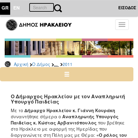
GR
EN
ΕΙΣΟΔΟΣ
Ο
Toggle
ΔΗΜΟΣ
navigati
Δελτία
Τύπου
Αρχείο
...
Αρχική
Ο Δήμος
2011
2026
2025
2024
2023
O Δήμαρχος Ηρακλείου με τον Αναπληρωτή
Υπουργό Παιδείας
2022
Με το
Δήμαρχο Ηρακλείου κ. Γιάννη Κουράκη
2021
συναντήθηκε σήμερα ο
Αναπληρωτής Υπουργός
2020
Παιδείας κ. Κώστας Αρβανιτόπουλος
που βρέθηκε
στο Ηράκλειο με αφορμή της Ημερίδας που
2019
διοργανώνετε στη Πόλη μας με Θέμα:
«Ο ρόλος του