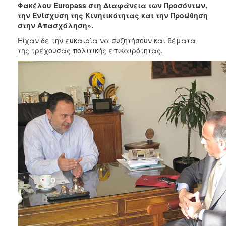
2018
Φακέλου
Europass στη Διαφάνεια των Προσόντων,
την Ενίσχυση της Κινητικότητας και την Προώθηση
2017
στην Απασχόληση».
2016
Είχαν δε την ευκαιρία να συζητήσουν και θέματα
2015
της τρέχουσας πολιτικής επικαιρότητας.
2013
2012
2011
2010
2006
Ο
ΤΟΠΟΣ
ΜΑΣ
ΠΟΛΙΤΙΣΜΟΣ