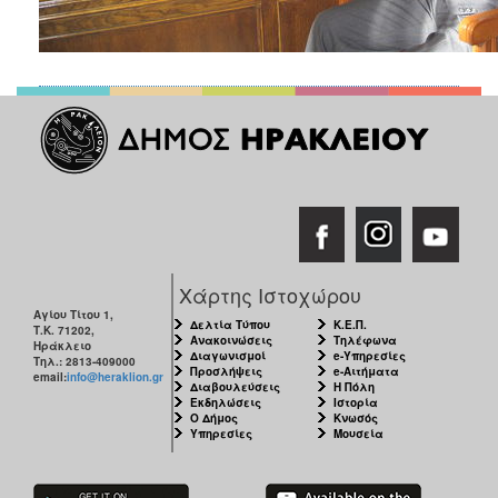
ΑΝΘΕΚΤΙΚΗ
ΠΟΛΗ
Χάρτης Ιστοχώρου
Αγίου Τίτου 1,
Δελτία Τύπου
Κ.Ε.Π.
Τ.Κ. 71202,
Ανακοινώσεις
Τηλέφωνα
Ηράκλειο
Διαγωνισμοί
e-Υπηρεσίες
Τηλ.: 2813-409000
Προσλήψεις
e-Αιτήματα
email:
info@heraklion.gr
Διαβουλεύσεις
Η Πόλη
Εκδηλώσεις
Ιστορία
Ο Δήμος
Κνωσός
Υπηρεσίες
Μουσεία