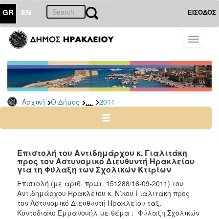
GR
EN
ΕΙΣΟΔΟΣ
Ο
Toggle
ΔΗΜΟΣ
navigati
Δελτία
Τύπου
Αρχείο
...
Αρχική
Ο Δήμος
2011
2026
2025
2024
2023
Επιστολή του Aντιδημάρχου κ. Γιαλιτάκη
προς τον Αστυνομικό Διευθυντή Ηρακλείου
2022
για τη Φύλαξη των Σχολικών Κτιρίων
2021
Επιστολή (με αριθ. πρωτ. 151288/16-09-2011) του
2020
Aντιδημάρχου Ηρακλείου κ. Νίκου Γιαλιτάκη προς
τον Αστυνομικό Διευθυντή Ηρακλείου ταξ.
2019
Κοντοδιάκο Εμμανουήλ με θέμα : ¨Φύλαξη Σχολικών