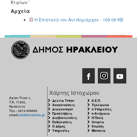
2018
Κτιρίων ¨
2017
Αρχεία
2016
Η Επιστολή του Αντιδημάρχου - 109.09 KB
2015
2013
2012
2011
2010
2006
Χάρτης Ιστοχώρου
Αγίου Τίτου 1,
Δελτία Τύπου
Κ.Ε.Π.
Τ.Κ. 71202,
Ο
Ανακοινώσεις
Τηλέφωνα
Ηράκλειο
ΤΟΠΟΣ
Διαγωνισμοί
e-Υπηρεσίες
Τηλ.: 2813-409000
ΜΑΣ
Προσλήψεις
e-Αιτήματα
email:
info@heraklion.gr
Διαβουλεύσεις
Η Πόλη
Εκδηλώσεις
Ιστορία
ΠΟΛΙΤΙΣΜΟΣ
Ο Δήμος
Κνωσός
Υπηρεσίες
Μουσεία