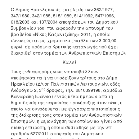
2018
Ο Δήμος Ηρακλείου σε εκτέλεση των 362/1977,
2017
347/1980, 342/1985, 515/1989, 514/1992, 547/1996,
2016
618/2003 και 137/2004 αποφάσεων του Δημοτικού
Συμβουλίου του, που αφορούν την απονομή του
2015
βραβείου «Νίκος Καζαντζάκης» 2011, η οποία
2013
συνοδεύεται με χρηματικό έπαθλο των 3.000,00
ευρώ, σε πρόσωπο Κρητικής καταγωγής πού έχει
2012
διακριθεί στον τομέα των Ανθρωπιστικών Επιστημών
2011
Καλεί
2010
Τους ενδιαφερόμενους να υποβάλλουν
2006
υποψηφιότητα ή να υποδείξουν τρίτους στο Δήμο
Ηρακλείου (Δ/νση Πολιτιστικών Λειτουργιών, οδός
ος
Ανδρόγεω 2, 3
όροφος, τηλ. 2810399198, αρμόδια
Καναράκη Ιωάννα) εντός δέκα ημερών από τη
δημοσίευση της παρούσας προκήρυξης στον τύπο, η
Ο
οποία να συνοδεύεται με έγγραφα πιστοποίησης
ΤΟΠΟΣ
της διάκρισης τους στον τομέα των Ανθρωπιστικών
ΜΑΣ
Επιστημών, η αξιολόγηση των οποίων θα γίνει από
ειδική επιτροπή, η οποία συστάθηκε με την υπ''
ΠΟΛΙΤΙΣΜΟΣ
αριθμόν 627/2011 απόφαση του Δημοτικού