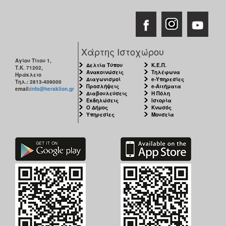
Χάρτης Ιστοχώρου
Αγίου Τίτου 1,
Δελτία Τύπου
Κ.Ε.Π.
Τ.Κ. 71202,
Ανακοινώσεις
Τηλέφωνα
Ηράκλειο
Διαγωνισμοί
e-Υπηρεσίες
Τηλ.: 2813-409000
Προσλήψεις
e-Αιτήματα
email:
info@heraklion.gr
Διαβουλεύσεις
Η Πόλη
Εκδηλώσεις
Ιστορία
Ο Δήμος
Κνωσός
Υπηρεσίες
Μουσεία