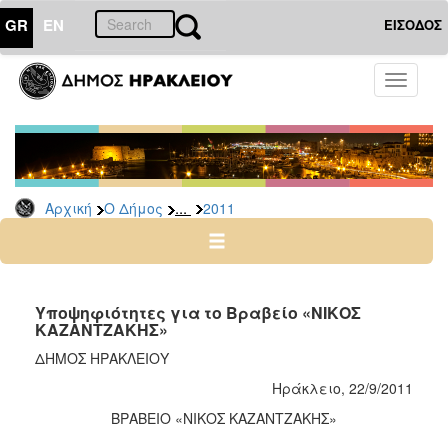
GR
EN
ΕΙΣΟΔΟΣ
Ο
Toggle
ΔΗΜΟΣ
navigati
Δελτία
Τύπου
Αρχείο
...
Αρχική
Ο Δήμος
2011
2026
2025
2024
2023
Υποψηφιότητες για το Βραβείο «ΝΙΚΟΣ
ΚΑΖΑΝΤΖΑΚΗΣ»
2022
ΔΗΜΟΣ ΗΡΑΚΛΕΙΟΥ
2021
Ηράκλειο, 22/9/2011
2020
ΒΡΑΒΕΙΟ «ΝΙΚΟΣ ΚΑΖΑΝΤΖΑΚΗΣ»
2019