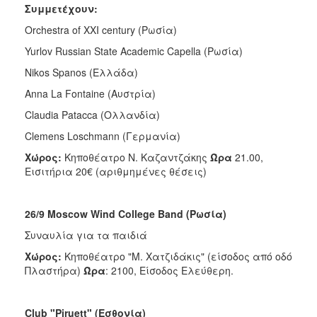
Συμμετέχουν:
ΑΝΘΕΚΤΙΚΗ
ΠΟΛΗ
Orchestra οf XXI century (Ρωσία)
Yurlov Russian State Academic Capella (Ρωσία)
Nikοs Spanos (Ελλάδα)
Anna La Fontaine (Αυστρία)
Claudia Patacca (Ολλανδία)
Clemens Loschmann (Γερμανία)
Χώρος:
Κηποθέατρο Ν. Καζαντζάκης
Ώρα
21.00,
Εισιτήρια 20€ (αριθμημένες θέσεις)
26/9 Moscow Wind College Band (Ρωσία)
Συναυλία για τα παιδιά
Χώρος:
Κηποθέατρο "Μ. Χατζιδάκις" (είσοδος από οδό
Πλαστήρα)
Ώρα
: 2100, Είσοδος Ελεύθερη.
Club "Piruett" (Εσθονία)