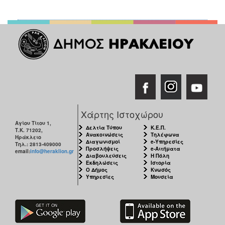
Χάρτης Ιστοχώρου
Αγίου Τίτου 1,
Δελτία Τύπου
Κ.Ε.Π.
Τ.Κ. 71202,
Ανακοινώσεις
Τηλέφωνα
Ηράκλειο
Διαγωνισμοί
e-Υπηρεσίες
Τηλ.: 2813-409000
Προσλήψεις
e-Αιτήματα
email:
info@heraklion.gr
Διαβουλεύσεις
Η Πόλη
Εκδηλώσεις
Ιστορία
Ο Δήμος
Κνωσός
Υπηρεσίες
Μουσεία