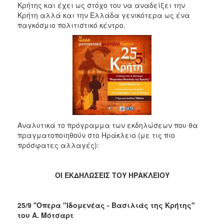
2018
Κρήτης και έχει ως στόχο του να αναδείξει την
Κρήτη αλλά και την Ελλάδα γενικότερα ως ένα
2017
παγκόσμιο πολιτιστικό κέντρο.
2016
2015
2013
2012
2011
2010
2006
Αναλυτικά το πρόγραμμα των εκδηλώσεων που θα
πραγματοποιηθούν στο Ηράκλειο (με τις πιο
πρόσφατες αλλαγές):
Ο
ΟΙ ΕΚΔΗΛΩΣΕΙΣ ΤΟΥ ΗΡΑΚΛΕΙΟΥ
ΤΟΠΟΣ
ΜΑΣ
25/9 ''Οπερα "Ιδομενέας - Βασιλιάς της Κρήτης"
ΠΟΛΙΤΙΣΜΟΣ
του Α. Μότσαρτ