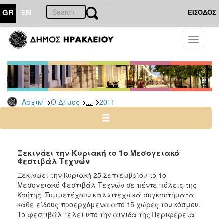
GR
EN
ΕΙΣΟΔΟΣ
Ο
Toggle
ΔΗΜΟΣ
navigati
Δελτία
Τύπου
Αρχείο
...
Αρχική
Ο Δήμος
2011
2026
2025
2024
2023
Ξεκινάει την Κυριακή το 1ο Μεσογειακό
Φεστιβάλ Τεχνών
2022
Ξεκινάει την Κυριακή 25 Σεπτεμβρίου το 1ο
2021
Μεσογειακό Φεστιβάλ Τεχνών σε πέντε πόλεις της
2020
Κρήτης. Συμμετέχουν καλλιτεχνικά συγκροτήματα
κάθε είδους προερχόμενα από 15 χώρες του κόσμου.
2019
Το φεστιβάλ τελεί υπό την αιγίδα της Περιφέρεια