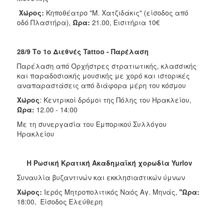
Χώρος:
Κηποθέατρο "Μ. Χατζιδάκις" (είσοδος από
οδό Πλαστήρα),
Ώρα:
21.00, Εισιτήρια 10€
28/9 Το 1ο Διεθνές Tattoo - Παρέλαση
Παρέλαση από Ορχήστρες στρατιωτικής, κλασσικής
και παραδοσιακής μουσικής με χορό και ιστορικές
αναπαραστάσεις από διάφορα μέρη του κόσμου
Χώρος
: Κεντρικοί δρόμοι της Πόλης του Ηρακλείου,
Ώρα:
12.00 - 14:00
Με τη συνεργασία του Εμπορικού Συλλόγου
Ηρακλείου
H Ρωσική Κρατική Ακαδημαϊκή χορωδία Yurlov
Συναυλία βυζαντινών και εκκλησιαστικών ύμνων
Χώρος:
Ιερός Μητροπολιτικός Ναός Αγ. Μηνάς,
''Ωρα:
18:00, Είσοδος Ελεύθερη