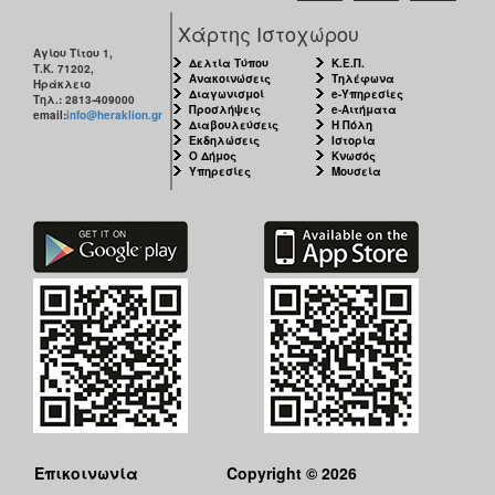
ΑΝΘΕΚΤΙΚΗ
Χάρτης Ιστοχώρου
ΠΟΛΗ
Αγίου Τίτου 1,
Δελτία Τύπου
Κ.Ε.Π.
Τ.Κ. 71202,
Ανακοινώσεις
Τηλέφωνα
Ηράκλειο
Διαγωνισμοί
e-Υπηρεσίες
Τηλ.: 2813-409000
Προσλήψεις
e-Αιτήματα
email:
info@heraklion.gr
Διαβουλεύσεις
Η Πόλη
Εκδηλώσεις
Ιστορία
Ο Δήμος
Κνωσός
Υπηρεσίες
Μουσεία
Επικοινωνία
Copyright © 2026