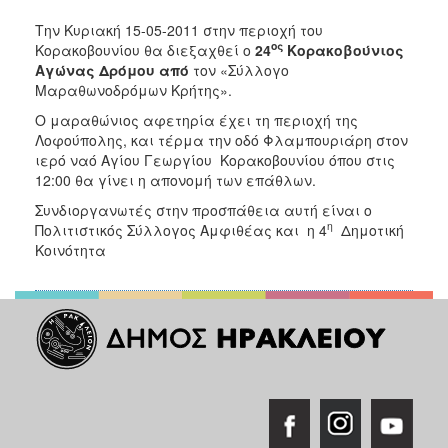
2018
Την Κυριακή 15-05-2011 στην περιοχή του
2017
ος
Κορακοβουνίου θα διεξαχθεί
ο
24
Κορακοβούνιος
2016
Αγώνας Δρόμου από
τον «Σύλλογο
Μαραθωνοδρόμων Κρήτης».
2015
Ο μαραθώνιος αφετηρία έχει τη περιοχή της
2013
Λοφούπολης, και τέρμα την οδό Φλαμπουριάρη στον
2012
ιερό ναό Αγίου Γεωργίου Κορακοβουνίου όπου στις
12:00 θα γίνει η απονομή των επάθλων.
2011
Συνδιοργανωτές στην προσπάθεια αυτή είναι ο
2010
η
Πολιτιστικός Σύλλογος Αμφιθέας και η 4
Δημοτική
2006
Κοινότητα
Ο
ΤΟΠΟΣ
ΜΑΣ
ΠΟΛΙΤΙΣΜΟΣ