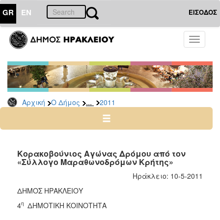
GR
EN
ΕΙΣΟΔΟΣ
Ο
Toggle
ΔΗΜΟΣ
navigati
Δελτία
Τύπου
Αρχείο
...
Αρχική
Ο Δήμος
2011
2026
2025
2024
2023
Κορακοβούνιος Αγώνας Δρόμου από τον
«Σύλλογο Μαραθωνοδρόμων Κρήτης»
2022
Ηράκλειο: 10-5-2011
2021
ΔΗΜΟΣ ΗΡΑΚΛΕΙΟΥ
2020
η
4
ΔΗΜΟΤΙΚΗ ΚΟΙΝΟΤΗΤΑ
2019