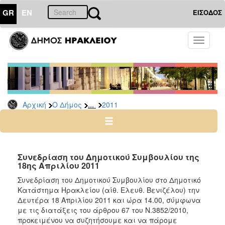
GR
EN
ΕΙΣΟΔΟΣ
Ο
Toggle
ΔΗΜΟΣ
navigati
Δελτία
Τύπου
Αρχείο
...
Αρχική
Ο Δήμος
2011
2026
2025
2024
2023
Συνεδρίαση του Δημοτικού Συμβουλίου της
18ης Απριλίου 2011
2022
Συνεδρίαση του Δημοτικού Συμβουλίου στο Δημοτικό
2021
Κατάστημα Ηρακλείου (αίθ. Ελευθ. Βενιζέλου) την
2020
Δευτέρα 18 Απριλίου 2011 και ώρα 14.00, σύμφωνα
με τις διατάξεις του άρθρου 67 του Ν.3852/2010,
2019
προκειμένου να συζητήσουμε και να πάρομε