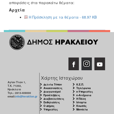
2018
αποφάσεις στα παρακάτω θέματα:
2017
Αρχεία
2016
Η Πρόσκληση με τα θέματα - 68.97 KB
2015
2013
2012
2011
2010
2006
Χάρτης Ιστοχώρου
Αγίου Τίτου 1,
Δελτία Τύπου
Κ.Ε.Π.
Τ.Κ. 71202,
Ο
Ανακοινώσεις
Τηλέφωνα
Ηράκλειο
ΤΟΠΟΣ
Διαγωνισμοί
e-Υπηρεσίες
Τηλ.: 2813-409000
ΜΑΣ
Προσλήψεις
e-Αιτήματα
email:
info@heraklion.gr
Διαβουλεύσεις
Η Πόλη
Εκδηλώσεις
Ιστορία
ΠΟΛΙΤΙΣΜΟΣ
Ο Δήμος
Κνωσός
Υπηρεσίες
Μουσεία