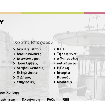
Χάρτης Ιστοχώρου
Δελτία Τύπου
Κ.Ε.Π.
Ανακοινώσεις
Τηλέφωνα
Διαγωνισμοί
e-Υπηρεσίες
Προσλήψεις
e-Αιτήματα
Διαβουλεύσεις
Η Πόλη
Εκδηλώσεις
Ιστορία
Ο Δήμος
Κνωσός
Υπηρεσίες
Μουσεία
ροι Χρήσης
ιμότητας
Πλοήγηση
FAQs
RSS