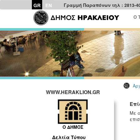
GR
EN
Γραμμή Παραπόνων τηλ : 2813-4
Ο 
Αρχ
WWW.HERAKLION.GR
Επί
Με α
επισ
Ο ΔΗΜΟΣ
Δελτία Τύπου