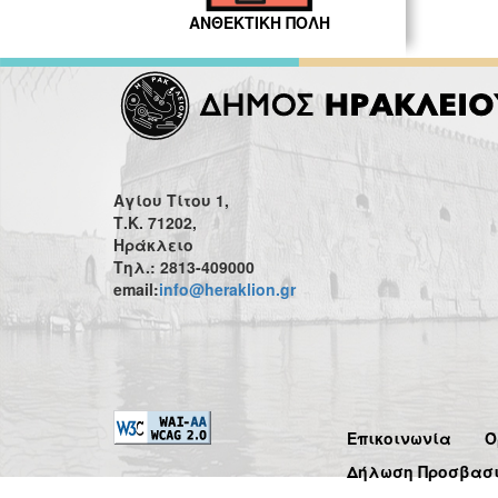
ΑΝΘΕΚΤΙΚΗ ΠΟΛΗ
Αγίου Τίτου 1,
Τ.Κ. 71202,
Ηράκλειο
Τηλ.: 2813-409000
email:
info@heraklion.gr
Επικοινωνία
Ό
Δήλωση Προσβασ