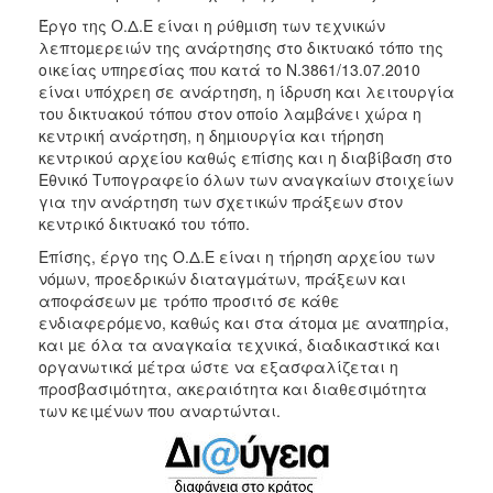
2018
Έργο της Ο.Δ.Ε είναι η ρύθµιση των τεχνικών
2017
λεπτοµερειών της ανάρτησης στο δικτυακό τόπο της
2016
οικείας υπηρεσίας που κατά το Ν.3861/13.07.2010
είναι υπόχρεη σε ανάρτηση, η ίδρυση και λειτουργία
2015
του δικτυακού τόπου στον οποίο λαµβάνει χώρα η
2013
κεντρική ανάρτηση, η δηµιουργία και τήρηση
κεντρικού αρχείου καθώς επίσης και η διαβίβαση στο
2012
Εθνικό Τυπογραφείο όλων των αναγκαίων στοιχείων
2011
για την ανάρτηση των σχετικών πράξεων στον
κεντρικό δικτυακό του τόπο.
2010
Επίσης, έργο της Ο.Δ.Ε είναι η τήρηση αρχείου των
2006
νόµων, προεδρικών διαταγµάτων, πράξεων και
αποφάσεων µε τρόπο προσιτό σε κάθε
ενδιαφερόµενο, καθώς και στα άτοµα µε αναπηρία,
και µε όλα τα αναγκαία τεχνικά, διαδικαστικά και
οργανωτικά µέτρα ώστε να εξασφαλίζεται η
Ο
προσβασιµότητα, ακεραιότητα και διαθεσιµότητα
ΤΟΠΟΣ
ΜΑΣ
των κειµένων που αναρτώνται.
ΠΟΛΙΤΙΣΜΟΣ