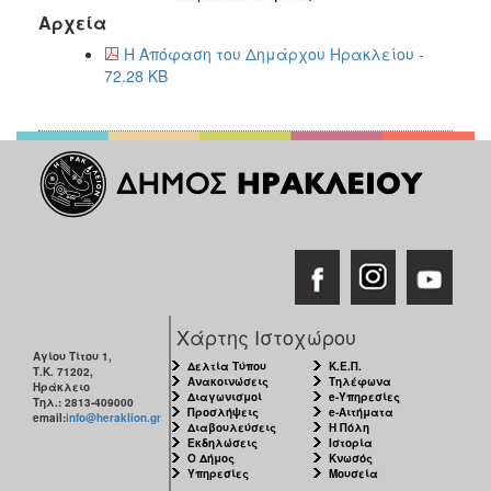
ΑΝΘΕΚΤΙΚΗ
Αρχεία
ΠΟΛΗ
Η Απόφαση του Δημάρχου Ηρακλείου -
72.28 KB
Χάρτης Ιστοχώρου
Αγίου Τίτου 1,
Δελτία Τύπου
Κ.Ε.Π.
Τ.Κ. 71202,
Ανακοινώσεις
Τηλέφωνα
Ηράκλειο
Διαγωνισμοί
e-Υπηρεσίες
Τηλ.: 2813-409000
Προσλήψεις
e-Αιτήματα
email:
info@heraklion.gr
Διαβουλεύσεις
Η Πόλη
Εκδηλώσεις
Ιστορία
Ο Δήμος
Κνωσός
Υπηρεσίες
Μουσεία