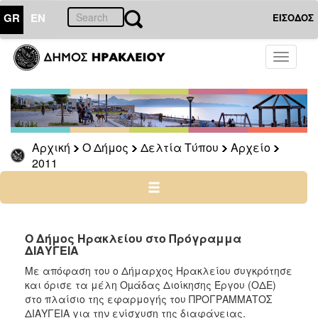
GR
EN
ΕΙΣΟΔΟΣ
Ο
Toggle
ΔΗΜΟΣ
navigati
Δελτία
Τύπου
Αρχείο
Αρχική
Ο Δήμος
Δελτία Τύπου
Αρχείο
2026
2011
2025
2024
2023
2022
Ο Δήμος Ηρακλείου στο Πρόγραμμα
ΔΙΑΥΓΕΙΑ
2021
Με απόφαση του ο Δήμαρχος Ηρακλείου συγκρότησε
2020
και όρισε τα μέλη Οµάδας Διοίκησης Έργου (ΟΔΕ)
2019
στο πλαίσιο της εφαρμογής του ΠΡΟΓΡΑΜΜΑΤΟΣ
ΔΙΑΥΓΕΙΑ για την ενίσχυση της διαφάνειας.