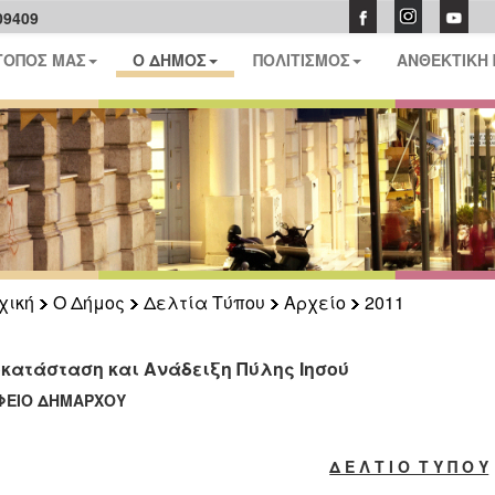
09409
ΤΟΠΟΣ ΜΑΣ
Ο ΔΗΜΟΣ
ΠΟΛΙΤΙΣΜΟΣ
ΑΝΘΕΚΤΙΚΗ
χική
Ο Δήμος
Δελτία Τύπου
Αρχείο
2011
κατάσταση και Ανάδειξη Πύλης Ιησού
ΦΕΙΟ ΔΗΜΑΡΧΟΥ
Δ Ε Λ Τ Ι Ο Τ Υ Π Ο Υ