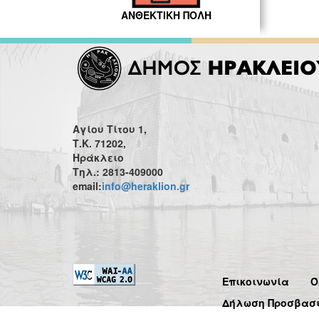
ΑΝΘΕΚΤΙΚΗ ΠΟΛΗ
Αγίου Τίτου 1,
Τ.Κ. 71202,
Ηράκλειο
Τηλ.: 2813-409000
email:
info@heraklion.gr
Επικοινωνία
Ό
Δήλωση Προσβασ