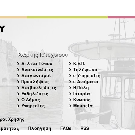
Χάρτης Ιστοχώρου
Δελτία Τύπου
Κ.Ε.Π.
Ανακοινώσεις
Τηλέφωνα
Διαγωνισμοί
e-Υπηρεσίες
Προσλήψεις
e-Αιτήματα
Διαβουλεύσεις
Η Πόλη
Εκδηλώσεις
Ιστορία
Ο Δήμος
Κνωσός
Υπηρεσίες
Μουσεία
ροι Χρήσης
ιμότητας
Πλοήγηση
FAQs
RSS