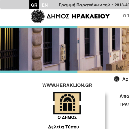
GR
EN
Γραμμή Παραπόνων τηλ : 2813-4
Ο 
Αρ
WWW.HERAKLION.GR
Απο
ΓΡΑ
Ο ΔΗΜΟΣ
Δελτία Τύπου