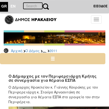
GR
EN
ΕΙΣΟΔΟΣ
Ο
Toggle
ΔΗΜΟΣ
navigati
Δελτία
Τύπου
Αρχείο
...
Αρχική
Ο Δήμος
2011
2026
2025
2024
2023
Ο Δήμαρχος με τον Περιφερειάρχη Κρήτης
σε συνεργασία για θέματα ΕΣΠΑ
2022
Ο Δήμαρχος Ηρακλείου κ. Γιάννης Κουράκης με τον
2021
Περιφερειάρχη κ. Σταύρο Αρναουτάκη σε
2020
συνεργασία για θέματα ΕΣΠΑ στο γραφείο του στην
Περιφέρεια.
2019