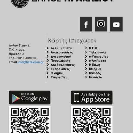
ΑΝΘΕΚΤΙΚΗ
ΠΟΛΗ
Χάρτης Ιστοχώρου
Αγίου Τίτου 1,
Δελτία Τύπου
Κ.Ε.Π.
Τ.Κ. 71202,
Ανακοινώσεις
Τηλέφωνα
Ηράκλειο
Διαγωνισμοί
e-Υπηρεσίες
Τηλ.: 2813-409000
Προσλήψεις
e-Αιτήματα
email:
info@heraklion.gr
Διαβουλεύσεις
Η Πόλη
Εκδηλώσεις
Ιστορία
Ο Δήμος
Κνωσός
Υπηρεσίες
Μουσεία