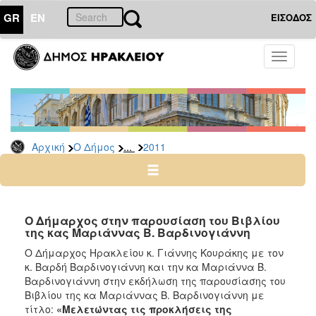
GR
EN
ΕΙΣΟΔΟΣ
Ο
Toggle
ΔΗΜΟΣ
navigati
Δελτία
Τύπου
Αρχείο
...
Αρχική
Ο Δήμος
2011
2026
2025
2024
2023
Ο Δήμαρχος στην παρουσίαση του Βιβλίου
της κας Μαριάννας Β. Βαρδινογιάννη
2022
Ο Δήμαρχος Ηρακλείου κ. Γιάννης Κουράκης με τον
2021
κ. Βαρδή Βαρδινογιάννη και την κα Μαριάννα Β.
2020
Βαρδινογιάννη στην εκδήλωση της παρουσίασης του
Βιβλίου της κα Μαριάννας Β. Βαρδινογιάννη με
2019
τίτλο:
«Μελετώντας τις προκλήσεις της