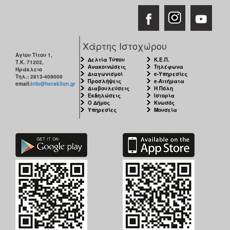
Χάρτης Ιστοχώρου
Αγίου Τίτου 1,
Δελτία Τύπου
Κ.Ε.Π.
Τ.Κ. 71202,
Ανακοινώσεις
Τηλέφωνα
Ηράκλειο
Διαγωνισμοί
e-Υπηρεσίες
Τηλ.: 2813-409000
Προσλήψεις
e-Αιτήματα
email:
info@heraklion.gr
Διαβουλεύσεις
Η Πόλη
Εκδηλώσεις
Ιστορία
Ο Δήμος
Κνωσός
Υπηρεσίες
Μουσεία