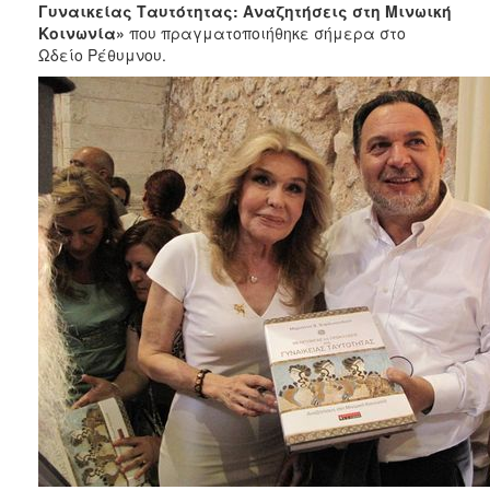
2018
Γυναικείας Ταυτότητας: Αναζητήσεις στη Μινωική
Κοινωνία»
που πραγματοποιήθηκε σήμερα στο
2017
Ωδείο Ρέθυμνου.
2016
2015
2013
2012
2011
2010
2006
Ο
ΤΟΠΟΣ
ΜΑΣ
ΠΟΛΙΤΙΣΜΟΣ