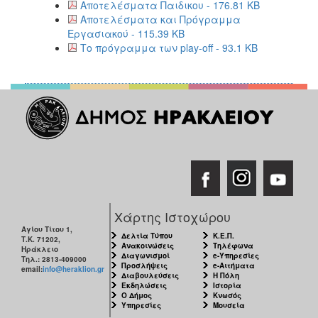
2018
Αποτελέσματα Παιδικου - 176.81 KB
Αποτελέσματα και Πρόγραμμα
2017
Εργασιακού - 115.39 KB
2016
Το πρόγραμμα των play-off - 93.1 KB
2015
2013
2012
2011
2010
2006
Χάρτης Ιστοχώρου
Αγίου Τίτου 1,
Δελτία Τύπου
Κ.Ε.Π.
Τ.Κ. 71202,
Ο
Ανακοινώσεις
Τηλέφωνα
Ηράκλειο
ΤΟΠΟΣ
Διαγωνισμοί
e-Υπηρεσίες
Τηλ.: 2813-409000
ΜΑΣ
Προσλήψεις
e-Αιτήματα
email:
info@heraklion.gr
Διαβουλεύσεις
Η Πόλη
Εκδηλώσεις
Ιστορία
ΠΟΛΙΤΙΣΜΟΣ
Ο Δήμος
Κνωσός
Υπηρεσίες
Μουσεία