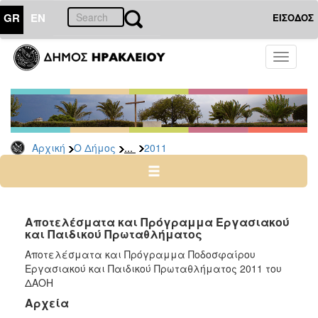
GR
EN
ΕΙΣΟΔΟΣ
Ο
Toggle
ΔΗΜΟΣ
navigati
Δελτία
Τύπου
Αρχείο
...
Αρχική
Ο Δήμος
2011
2026
2025
2024
2023
Αποτελέσματα και Πρόγραμμα Εργασιακού
και Παιδικού Πρωταθλήματος
2022
Αποτελέσματα και Πρόγραμμα Ποδοσφαίρου
2021
Εργασιακού και Παιδικού Πρωταθλήματος 2011 του
2020
ΔΑΟΗ
2019
Αρχεία