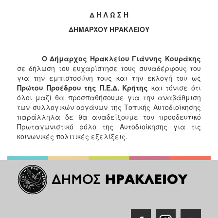
2018
Δ Η Λ Ω Σ Η
2017
ΔΗΜΑΡΧΟΥ ΗΡΑΚΛΕΙΟΥ
2016
2015
Ο Δήμαρχος Ηρακλείου Γιάννης Κουράκης
2013
σε δήλωση του ευχαρίστησε τους συναδέρφους του
2012
για την εμπιστοσύνη τους και την εκλογή του ως
Πρώτου Προέδρου της Π.Ε.Δ. Κρήτης
και τόνισε ότι
2011
όλοι μαζί θα προσπαθήσουμε για την αναβάθμιση
2010
των συλλογικών οργάνων της Τοπικής Αυτοδιοίκησης
παράλληλα δε θα αναδείξουμε τον προοδευτικό
2006
Πρωταγωνιστικό ρόλο της Αυτοδιοίκησης για τις
κοινωνικές πολιτικές εξελίξεις.
Ο
ΤΟΠΟΣ
ΜΑΣ
ΠΟΛΙΤΙΣΜΟΣ