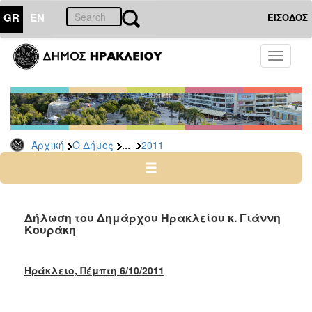
GR
EN
ΕΙΣΟΔΟΣ
Ο
Toggle
ΔΗΜΟΣ
navigati
Δελτία
Τύπου
Αρχείο
...
Αρχική
Ο Δήμος
2011
2026
2025
2024
2023
Δήλωση του Δημάρχου Ηρακλείου κ. Γιάννη
Κουράκη
2022
2021
Ηράκλειο, Πέμπτη 6/10/2011
2020
2019