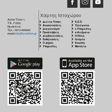
ΑΝΘΕΚΤΙΚΗ
ΠΟΛΗ
Χάρτης Ιστοχώρου
Αγίου Τίτου 1,
Δελτία Τύπου
Κ.Ε.Π.
Τ.Κ. 71202,
Ανακοινώσεις
Τηλέφωνα
Ηράκλειο
Διαγωνισμοί
e-Υπηρεσίες
Τηλ.: 2813-409000
Προσλήψεις
e-Αιτήματα
email:
info@heraklion.gr
Διαβουλεύσεις
Η Πόλη
Εκδηλώσεις
Ιστορία
Ο Δήμος
Κνωσός
Υπηρεσίες
Μουσεία