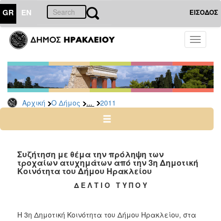
GR
EN
ΕΙΣΟΔΟΣ
Ο
Toggle
ΔΗΜΟΣ
navigati
Δελτία
Τύπου
Αρχείο
...
Αρχική
Ο Δήμος
2011
2026
2025
2024
2023
Συζήτηση με θέμα την πρόληψη των
τροχαίων ατυχημάτων από την 3η Δημοτική
2022
Κοινότητα του Δήμου Ηρακλείου
2021
Δ Ε Λ Τ Ι Ο Τ Υ Π Ο Υ
2020
2019
Η 3η Δημοτική Κοινότητα του Δήμου Ηρακλείου, στα