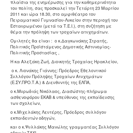
2018
πλαίσια της ενημέρωσης για την καθημερινότητα
του πολίτη, σας προσκαλεί την Τετάρτη 23 Μαρτίου
2017
2011 και ώρα 18.30, στο αμφιθέατρο του
2016
Πειραματικού Γυμνασίου-Λυκείου στην περιοχή του
Εσταυρωμένου (μετά τα Τ.Ε.Ι.), στη συζήτηση με
2015
θέμα την πρόληψη των τροχαίων ατυχημάτων.
2013
Ομιλητές θα είναι : ο κ.Δαγκωνάκης Στρατής,
2012
Πολιτικός Προϊστάμενος Δημοτικής Αστυνομίας-
Πολιτικής Προστασίας ,
2011
Η κα Αλεξάκη Ζωή, Διοικητής Τροχαίας Ηρακλείου,
2010
ο κ. Λιονάκης Γιάννης: Πρόεδρος Εθελοντικού
2006
Συλλόγου Πρόληψης Τροχαίων Ατυχημάτων
(Ε.ΣΥ.ΠΡΟ.Τ.Α.) & Διευθυντής της ΕΛΠΑ,
ο κ.Μυρωδιάς Νικόλαος, Διασώστης-πλήρωμα
ασθενοφόρου ΕΚΑΒ & υπεύθυνος της εκπαίδευσης
Ο
των σχολείων,
ΤΟΠΟΣ
ΜΑΣ
ο κ.Μιχελάκης Λευτέρης, Πρόεδρος συλλόγου
εκπαιδευτών οδηγών,
ΠΟΛΙΤΙΣΜΟΣ
και ο κ.Ψυλλάκης Μανώλης γραμματέας Συλλόγου
οδηγών ΤΑΧΙ