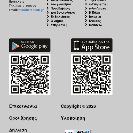
Ηράκλειο
Διαγωνισμοί
e-Υπηρεσίες
Τηλ.: 2813-409000
Προσλήψεις
e-Αιτήματα
email:
info@heraklion.gr
Διαβουλεύσεις
Η Πόλη
Εκδηλώσεις
Ιστορία
Ο Δήμος
Κνωσός
Υπηρεσίες
Μουσεία
Επικοινωνία
Copyright © 2026
Όροι Χρήσης
Υλοποίηση
Δήλωση