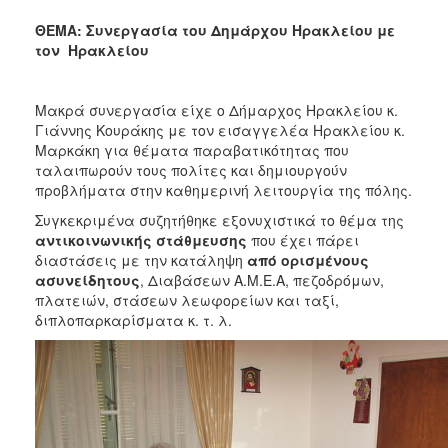
2018
ΘΕΜΑ: Συνεργασία του Δημάρχου Ηρακλείου με
2017
τον Ηρακλείου
2016
2015
Μακρά συνεργασία είχε ο Δήμαρχος Ηρακλείου κ.
2013
Γιάννης Κουράκης με τον εισαγγελέα Ηρακλείου κ.
Μαρκάκη για θέματα παραβατικότητας που
2012
ταλαιπωρούν τους πολίτες και δημιουργούν
2011
προβλήματα στην καθημερινή λειτουργία της πόλης.
2010
Συγκεκριμένα συζητήθηκε εξονυχιστικά το θέμα της
αντικοινωνικής στάθμευσης
που έχει πάρει
2006
διαστάσεις με την κατάληψη
από ορισμένους
ασυνείδητους
, Διαβάσεων Α.Μ.Ε.Α, πεζοδρόμων,
πλατειών, στάσεων λεωφορείων και ταξί,
διπλοπαρκαρίσματα κ. τ. λ.
Ο
ΤΟΠΟΣ
ΜΑΣ
ΠΟΛΙΤΙΣΜΟΣ