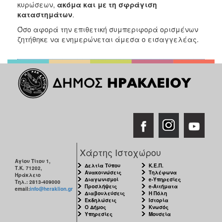
κυρώσεων,
ακόμα και με τη σφράγιση
καταστημάτων
.
Όσο αφορά την επιθετική συμπεριφορά ορισμένων
ζητήθηκε να ενημερώνεται άμεσα o εισαγγελέας.
Χάρτης Ιστοχώρου
Αγίου Τίτου 1,
Δελτία Τύπου
Κ.Ε.Π.
Τ.Κ. 71202,
Ανακοινώσεις
Τηλέφωνα
Ηράκλειο
Διαγωνισμοί
e-Υπηρεσίες
Τηλ.: 2813-409000
Προσλήψεις
e-Αιτήματα
email:
info@heraklion.gr
Διαβουλεύσεις
Η Πόλη
Εκδηλώσεις
Ιστορία
Ο Δήμος
Κνωσός
Υπηρεσίες
Μουσεία