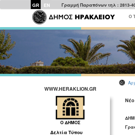
GR
EN
Γραμμή Παραπόνων τηλ : 2813-4
Ο 
Αρχ
WWW.HERAKLION.GR
Νέο
ΔΗΜ
Ο ΔΗΜΟΣ
Γρα
Δελτία Τύπου