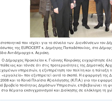
ιστοποιητικό που ισχύει για το σύνολο των Διευθύνσεων του 
όσωπος της EUROCERT κ. Δημήτρης Παπαδόπουλος, στο Δήμαρχο
διο Αντιδήμαρχο κ. Αεράκη.
μαρχος Ηρακλείου κ. Γιάννης Κουράκης ευχαρίστησε όλους
πάθειας και τόνισε ότι στις προτεραιότητες της Δημοτικής Αρ
χομένων υπηρεσιών, η εξυπηρέτηση του πολίτη και η πάταξη τη
 «εργαλείο» που εξυπηρετεί αυτό το σκοπό. Η εφαρμογή της Δι
:2008 και το Κοινό Πλαίσιο Αξιολόγησης (Κ.Π.Α.) για την εφαρμο
κό βραβείο ποιότητας Δημόσιων Υπηρεσιών, επιβεβαιώνει τη φι
 στα θέματα εκσυγχρονισμού και Διοίκησης σε ολόκληρη τη χ