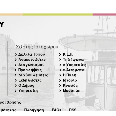
Χάρτης Ιστοχώρου
Δελτία Τύπου
Κ.Ε.Π.
Ανακοινώσεις
Τηλέφωνα
Διαγωνισμοί
e-Υπηρεσίες
Προσλήψεις
e-Αιτήματα
Διαβουλεύσεις
Η Πόλη
Εκδηλώσεις
Ιστορία
Ο Δήμος
Κνωσός
Υπηρεσίες
Μουσεία
ροι Χρήσης
ιμότητας
Πλοήγηση
FAQs
RSS