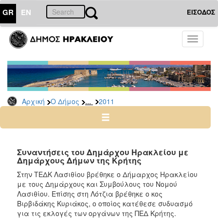
GR
EN
ΕΙΣΟΔΟΣ
Ο
Toggle
ΔΗΜΟΣ
navigati
Δελτία
Τύπου
Αρχείο
...
Αρχική
Ο Δήμος
2011
2026
2025
2024
2023
Συναντήσεις του Δημάρχου Ηρακλείου με
Δημάρχους Δήμων της Κρήτης
2022
Στην ΤΕΔΚ Λασιθίου βρέθηκε ο Δήμαρχος Ηρακλείου
2021
με τους Δημάρχους και Συμβούλους του Νομού
2020
Λασιθίου. Επίσης στη Λότζια βρέθηκε ο κος
Βιρβιδάκης Κυριάκος, ο οποίος κατέθεσε συδυασμό
2019
για τις εκλογές των οργάνων της ΠΕΔ Κρήτης.