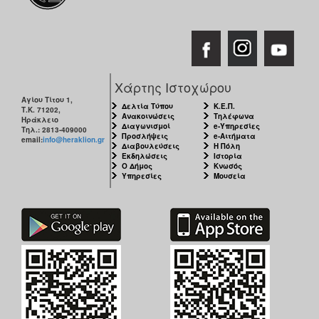
Χάρτης Ιστοχώρου
Αγίου Τίτου 1,
Δελτία Τύπου
Κ.Ε.Π.
Τ.Κ. 71202,
Ανακοινώσεις
Τηλέφωνα
Ηράκλειο
Διαγωνισμοί
e-Υπηρεσίες
Τηλ.: 2813-409000
Προσλήψεις
e-Αιτήματα
email:
info@heraklion.gr
Διαβουλεύσεις
Η Πόλη
Εκδηλώσεις
Ιστορία
Ο Δήμος
Κνωσός
Υπηρεσίες
Μουσεία