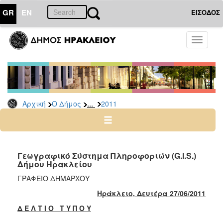
GR
EN
ΕΙΣΟΔΟΣ
Ο
Toggle
ΔΗΜΟΣ
navigati
Δελτία
Τύπου
Αρχείο
...
Αρχική
Ο Δήμος
2011
2026
2025
2024
2023
Γεωγραφικό Σύστημα Πληροφοριών (G.I.S.)
Δήμου Ηρακλείου
2022
ΓΡΑΦΕΙΟ ΔΗΜΑΡΧΟΥ
2021
Ηράκλειο, Δευτέρα 27/06/2011
2020
Δ Ε Λ Τ Ι Ο Τ Υ Π Ο Υ
2019