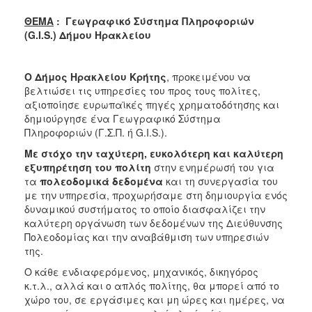
2018
ΘΕΜΑ
: Γεωγραφικό Σύστημα Πληροφοριών
2017
(G.I.S.) Δήμου Ηρακλείου
2016
2015
Ο Δήμος Ηρακλείου Κρήτης
, προκειμένου να
2013
βελτιώσει τις υπηρεσίες του προς τους πολίτες,
αξιοποίησε ευρωπαϊκές πηγές χρηματοδότησης και
2012
δημιούργησε ένα Γεωγραφικό Σύστημα
2011
Πληροφοριών (Γ.Σ.Π. ή G.I.S.).
2010
Με στόχο την ταχύτερη, ευκολότερη και καλύτερη
εξυπηρέτηση του πολίτη
στην ενημέρωσή του για
2006
τα
πολεοδομικά
δεδομένα
και τη συνεργασία του
με την υπηρεσία, προχωρήσαμε στη δημιουργία ενός
δυναμικού συστήματος το οποίο διασφαλίζει την
καλύτερη οργάνωση των δεδομένων της Διεύθυνσης
Πολεοδομίας και την αναβάθμιση των υπηρεσιών
Ο
ΤΟΠΟΣ
της.
ΜΑΣ
Ο κάθε ενδιαφερόμενος, μηχανικός, δικηγόρος
κ.τ.λ., αλλά και ο απλός πολίτης, θα μπορεί από το
ΠΟΛΙΤΙΣΜΟΣ
χώρο του, σε εργάσιμες και μη ώρες και ημέρες, να