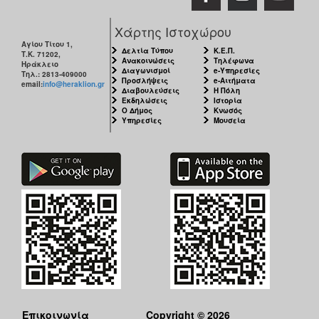
Χάρτης Ιστοχώρου
Αγίου Τίτου 1,
Δελτία Τύπου
Κ.Ε.Π.
Τ.Κ. 71202,
Ανακοινώσεις
Τηλέφωνα
Ηράκλειο
Διαγωνισμοί
e-Υπηρεσίες
Τηλ.: 2813-409000
Προσλήψεις
e-Αιτήματα
email:
info@heraklion.gr
Διαβουλεύσεις
Η Πόλη
Εκδηλώσεις
Ιστορία
Ο Δήμος
Κνωσός
Υπηρεσίες
Μουσεία
Επικοινωνία
Copyright © 2026