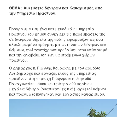
2018
ΘΕΜΑ :
Φυτεύσεις δέντρων και Καθαρισμός από
2017
την Υπηρεσία Πρασίνου.
2016
2015
Προγραμματισμένα και μεθοδικά η υπηρεσία
2013
Πρασίνου του Δήμου συνεχίζει τις παρεμβάσεις της
σε διάφορα σημεία της πόλης εφαρμόζοντας ένα
2012
ολοκληρωμένο πρόγραμμα φυτεύσεων δέντρων και
2011
θάμνων, ενώ ταυτόχρονα προβαίνει στον καθαρισμό
και την αναβάθμιση των υφιστάμενων χώρων
2010
πρασίνου.
2006
O Δήμαρχος κ. Γιάννης Κουράκης με τον αρμόδιο
Αντιδήμαρχο και εργαζομένους της υπηρεσίας
πρασίνου στη περιοχή Γιόφυρο και στην οδό
Παναγιωτάκη, όπου φυτεύτηκαν 20 περίπου
μεγάλα δέντρα (ουασικτονίες κ.ά.), αρκετοί θάμνοι
Ο
ΤΟΠΟΣ
και πραγματοποιήθηκαν και εργασίες καθαρισμού.
ΜΑΣ
ΠΟΛΙΤΙΣΜΟΣ