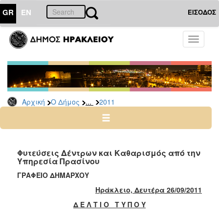
GR
EN
ΕΙΣΟΔΟΣ
Ο
Toggle
ΔΗΜΟΣ
navigati
Δελτία
Τύπου
Αρχείο
...
Αρχική
Ο Δήμος
2011
2026
2025
2024
2023
Φυτεύσεις Δέντρων και Καθαρισμός από την
Υπηρεσία Πρασίνου
2022
ΓΡΑΦΕΙΟ ΔΗΜΑΡΧΟΥ
2021
Ηράκλειο, Δευτέρα
26/
09/2011
2020
Δ Ε Λ Τ Ι Ο Τ Υ Π Ο Υ
2019