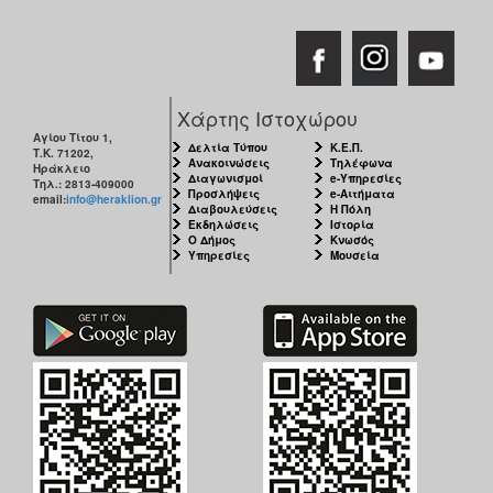
Χάρτης Ιστοχώρου
Αγίου Τίτου 1,
Δελτία Τύπου
Κ.Ε.Π.
Τ.Κ. 71202,
Ανακοινώσεις
Τηλέφωνα
Ηράκλειο
Διαγωνισμοί
e-Υπηρεσίες
Τηλ.: 2813-409000
Προσλήψεις
e-Αιτήματα
email:
info@heraklion.gr
Διαβουλεύσεις
Η Πόλη
Εκδηλώσεις
Ιστορία
Ο Δήμος
Κνωσός
Υπηρεσίες
Μουσεία