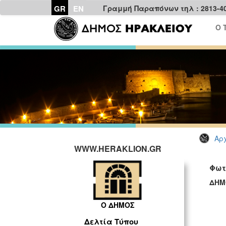
GR
EN
Γραμμή Παραπόνων τηλ : 2813-4
Ο 
Αρχ
WWW.HERAKLION.GR
Φωτ
ΔΗΜ
Ο ΔΗΜΟΣ
Δελτία Τύπου