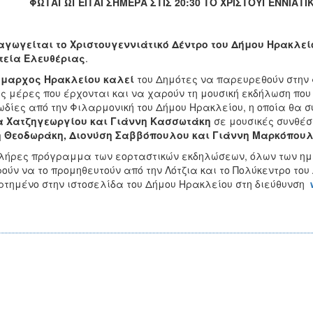
ΦΩΤΑΓΩΓΕΙΤΑΙ ΣΗΜΕΡΑ ΣΤΙΣ 20:30 ΤΟ ΧΡΙΣΤΟΥΓΕΝΝΙΑΤ
γωγείται το Χριστουγεννιάτικό Δέντρο του Δήμου Ηρακλείο
τεία Ελευθέριας
.
ήμαρχος Ηρακλείου καλεί
του Δημότες να παρευρεθούν στην 
ς μέρες που έρχονται και να χαρούν τη μουσική εκδήλωση που
δίες από την Φιλαρμονική του Δήμου Ηρακλείου, η οποία θα σ
α Χατζηγεωργίου και Γιάννη Κασσωτάκη
σε μουσικές συνθέσ
η Θεοδωράκη, Διονύση Σαββόπουλου και Γιάννη Μαρκόπου
λήρες πρόγραμμα των εορταστικών εκδηλώσεων, όλων των ημε
ούν να το προμηθευτούν από την Λότζια και το Πολύκεντρο του
τημένο στην ιστοσελίδα του Δήμου Ηρακλείου στη διεύθυνση