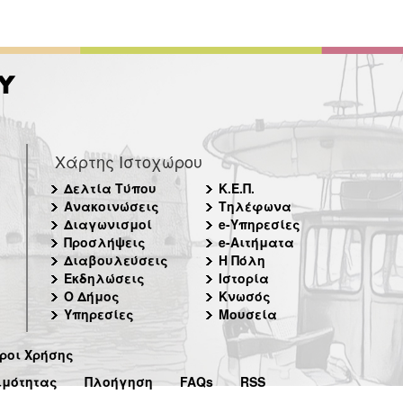
Χάρτης Ιστοχώρου
Δελτία Τύπου
Κ.Ε.Π.
Ανακοινώσεις
Τηλέφωνα
Διαγωνισμοί
e-Υπηρεσίες
Προσλήψεις
e-Αιτήματα
Διαβουλεύσεις
Η Πόλη
Εκδηλώσεις
Ιστορία
Ο Δήμος
Κνωσός
Υπηρεσίες
Μουσεία
ροι Χρήσης
ιμότητας
Πλοήγηση
FAQs
RSS