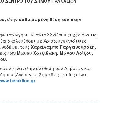
ΙΚΟ ΔΕΝΤΡΟ ΤΟΥ ΔΗΜΟΥ ΗΡΑΚΛΕΙΟΥ
υ, στην καθιερωμένη θέση του στην
φωταγώγηση, ν’ ανταλλάξουν ευχές για τις
 θα ακολουθήσει με Χριστουγεννιάτικες
υνοδέψει τους
Χαράλαμπο Γαργανουράκη,
εις των
Μάνου Χατζιδάκη, Μάνου Λοϊζου,
λου.
ρών είναι στην διάθεση των Δημοτών και
 Δήμου (Ανδρόγεω 2), καθώς επίσης είναι
www.heraklion.gr
.