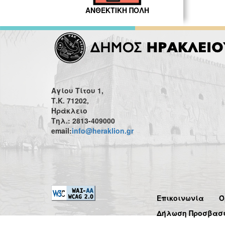
ΑΝΘΕΚΤΙΚΗ ΠΟΛΗ
Αγίου Τίτου 1,
Τ.Κ. 71202,
Ηράκλειο
Τηλ.: 2813-409000
email:
info@heraklion.gr
Επικοινωνία
Ό
Δήλωση Προσβασ