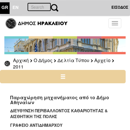
GR
EN
ΕΙΣΟΔΟΣ
Ο
Toggle
ΔΗΜΟΣ
navigati
Δελτία
Τύπου
Αρχείο
Αρχική
Ο Δήμος
Δελτία Τύπου
Αρχείο
2026
2011
2025
2024
2023
2022
Παραχώρηση μηχανήματος από το Δήμο
Αθηναίων
2021
ΔΙΕΥΘΥΝΣΗ ΠΕΡΙΒΑΛΛΟΝΤΟΣ ΚΑΘΑΡΙΟΤΗΤΑΣ &
2020
ΑΙΣΘΗΤΙΚΗ ΤΗΣ ΠΟΛΗΣ
2019
ΓΡΑΦΕΙΟ ΑΝΤΙΔΗΜΑΡΧΟΥ