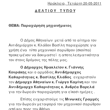
2018
Ηράκλειο, Τετάρτη
20
-05-2011
2017
Δ Ε Λ Τ Ι Ο Υ Τ Υ Π Ο Υ
2016
2015
ΘΕΜΑ: Παραχώρηση μηχανήματος
2013
2012
Ο Δήμος Αθηναίων μετά από το αίτημα του
2011
Αντιδημάρχου κ. Κλάδου Βασίλη παραχώρησε για
χρήση ένα τύπο μηχανικού σαρώθρου (σκούπα)
2010
προκειμένου να δοκιμαστεί η αποτελεσματικότητα
2006
του στους δρόμους της πόλης μας.
Ο Δήμαρχος Ηρακλείου κ. Γιάννης
Κουράκης
και ο αρμόδιος
Αντιδήμαρχος
Καθαριότητας κ. Βασίλης Κλάδος
ευχαριστούν
τον
Δήμαρχο Αθηναίων κ. Γιώργο Καμίνη
και τον
Ο
Αντιδήμαρχο Καθαριότητας κ. Ανδρέα Βαρελά
ΤΟΠΟΣ
ΜΑΣ
για την δωρεάν παραχώρηση για είκοσι ημέρες .
Επίσης ευχαριστούμε τις
Μινωικές Γραμμές
ΠΟΛΙΤΙΣΜΟΣ
για την δωρεάν μεταφορά του μηχανικού σαρώθρου
από και προς την Αθήνα.