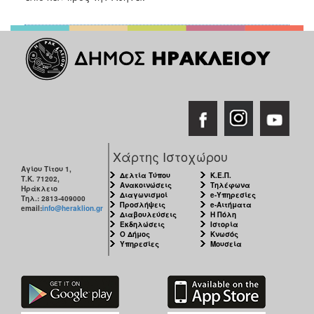
ΑΝΘΕΚΤΙΚΗ
ΠΟΛΗ
Χάρτης Ιστοχώρου
Αγίου Τίτου 1,
Δελτία Τύπου
Κ.Ε.Π.
Τ.Κ. 71202,
Ανακοινώσεις
Τηλέφωνα
Ηράκλειο
Διαγωνισμοί
e-Υπηρεσίες
Τηλ.: 2813-409000
Προσλήψεις
e-Αιτήματα
email:
info@heraklion.gr
Διαβουλεύσεις
Η Πόλη
Εκδηλώσεις
Ιστορία
Ο Δήμος
Κνωσός
Υπηρεσίες
Μουσεία