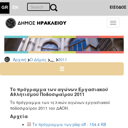
GR
EN
ΕΙΣΟΔΟΣ
Ο
Toggle
ΔΗΜΟΣ
navigati
Δελτία
Τύπου
Αρχείο
...
Αρχική
Ο Δήμος
2011
2026
2025
2024
2023
Το πρόγραμμα των αγώνων Εργασιακού
Αθλητισμού Ποδοσφαίρου 2011
2022
Το πρόγραμμα των τελικών αγώνων εργασιακού
2021
ποδοσφαίρου 2011 του ΔΑΟΗ.
2020
Αρχεία
2019
Το πρόγραμμα των play-off - 154.4 KB