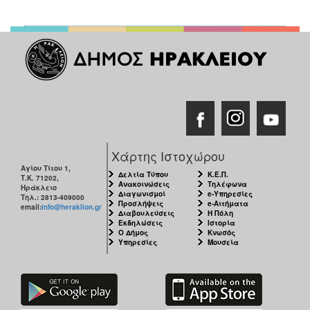
2018
2017
2016
2015
2013
2012
2011
2010
Χάρτης Ιστοχώρου
2006
Αγίου Τίτου 1,
Δελτία Τύπου
Κ.Ε.Π.
Τ.Κ. 71202,
Ανακοινώσεις
Τηλέφωνα
Ηράκλειο
Διαγωνισμοί
e-Υπηρεσίες
Τηλ.: 2813-409000
Προσλήψεις
e-Αιτήματα
email:
info@heraklion.gr
Διαβουλεύσεις
Η Πόλη
Εκδηλώσεις
Ιστορία
Ο Δήμος
Κνωσός
Ο
Υπηρεσίες
Μουσεία
ΤΟΠΟΣ
ΜΑΣ
ΠΟΛΙΤΙΣΜΟΣ