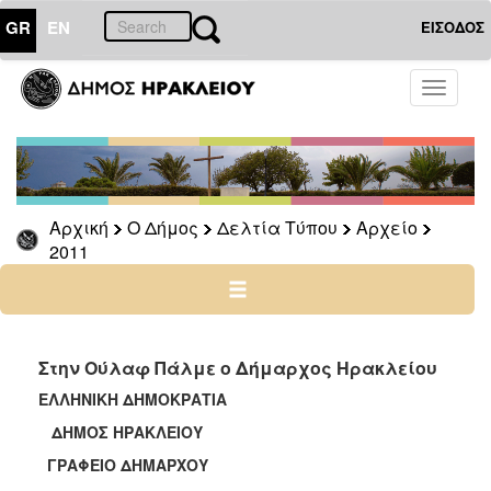
GR
EN
ΕΙΣΟΔΟΣ
Ο
Toggle
ΔΗΜΟΣ
navigati
Δελτία
Τύπου
Αρχείο
Αρχική
Ο Δήμος
Δελτία Τύπου
Αρχείο
2026
2011
2025
2024
2023
2022
Στην Ούλαφ Πάλμε ο Δήμαρχος Ηρακλείου
2021
ΕΛΛΗΝΙΚΗ ΔΗΜΟΚΡΑΤΙΑ
2020
ΔΗΜΟΣ ΗΡΑΚΛΕΙΟΥ
2019
ΓΡΑΦΕΙΟ ΔΗΜΑΡΧΟΥ