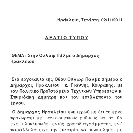
2018
2017
2016
Ηράκλειο, Τετάρτη
02/11/
2011
2015
2013
Δ Ε Λ Τ Ι Ο Τ Υ Π Ο Υ
2012
2011
ΘΕΜΑ : Στην Ούλαφ Πάλμε ο Δήμαρχος
Ηρακλείου
2010
2006
Στο εργοτάξιο της Οδού Ούλαφ Πάλμε σήμερα ο
Δήμαρχος Ηρακλείου κ. Γιάννης Κουράκης, με
τον Πολιτικό Προϊστάμενο Τεχνικών Υπηρεσιών κ.
Σπυριδάκη Δημήτρη και τον επιβλέποντα του
Ο
έργου.
ΤΟΠΟΣ
ΜΑΣ
Ο Δήμαρχος Ηρακλείου
ενημερώθηκε ότι το έργο
προχωράει με ικανοποιητικούς ρυθμούς και ότι θα
ΠΟΛΙΤΙΣΜΟΣ
έχει ολοκληρωθεί εντός χρονοδιαγράμματος, ενώ
παράλληλα
είχε την ευκαιρία να συνομιλήσει με