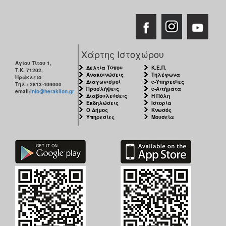
Χάρτης Ιστοχώρου
Αγίου Τίτου 1,
Δελτία Τύπου
Κ.Ε.Π.
Τ.Κ. 71202,
Ανακοινώσεις
Τηλέφωνα
Ηράκλειο
Διαγωνισμοί
e-Υπηρεσίες
Τηλ.: 2813-409000
Προσλήψεις
e-Αιτήματα
email:
info@heraklion.gr
Διαβουλεύσεις
Η Πόλη
Εκδηλώσεις
Ιστορία
Ο Δήμος
Κνωσός
Υπηρεσίες
Μουσεία