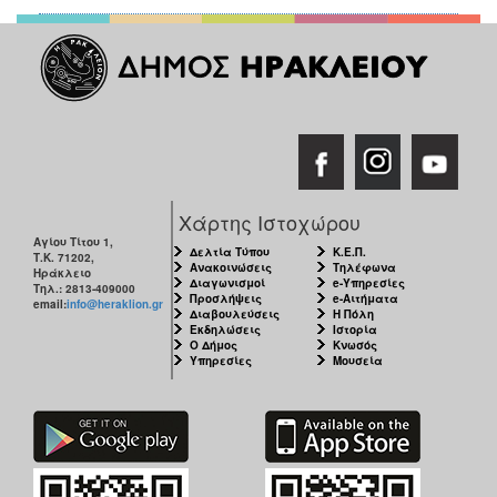
Χάρτης Ιστοχώρου
Αγίου Τίτου 1,
Δελτία Τύπου
Κ.Ε.Π.
Τ.Κ. 71202,
Ανακοινώσεις
Τηλέφωνα
Ηράκλειο
Διαγωνισμοί
e-Υπηρεσίες
Τηλ.: 2813-409000
Προσλήψεις
e-Αιτήματα
email:
info@heraklion.gr
Διαβουλεύσεις
Η Πόλη
Εκδηλώσεις
Ιστορία
Ο Δήμος
Κνωσός
Υπηρεσίες
Μουσεία