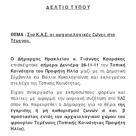
2018
Δ Ε Λ Τ Ι Ο Τ Υ Π Ο Υ
2017
2016
2015
ΘΕΜΑ :
Στο Κ.Α.Σ. οι αρχαιολογικές ζώνες στο
2013
Τέμενος.
2012
2011
Ο Δήμαρχος Ηρακλείου κ. Γιάννης Κουράκης
2010
επισκέφτηκε
σήμερα Δευτέρα 28-11-11
την
Τοπική
Κοινότητα του Προφήτη Ηλία
μαζί με τη Δημοτική
2006
Σύμβουλο κα Βάλια Κοκολογιάννη και εκλεγμένα
στελέχη της Τοπικής Κοινότητας.
Είχαν συνεργασία με εκπροσώπους φορέων και
πολίτες με αφορμή την αυριανή συζήτηση στο ΚΑΣ
Ο
όπου θα παρευρεθεί ο Δήμαρχος για το θέμα
της
ΤΟΠΟΣ
έγκρισης ή μη καθορισμού ζωνών ά και ΄β
ΜΑΣ
προστασίας εντός του αρχαιολογικού χώρου του
φρουρίου Τεμένους (Τοπικής Κοινότητας Προφήτη
ΠΟΛΙΤΙΣΜΟΣ
Ηλία).