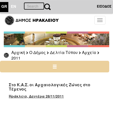
GR
EN
ΕΙΣΟΔΟΣ
Ο
Toggle
ΔΗΜΟΣ
navigati
Δελτία
Τύπου
Αρχείο
Αρχική
Ο Δήμος
Δελτία Τύπου
Αρχείο
2026
2011
2025
2024
2023
2022
Στο Κ.Α.Σ. οι Αρχαιολογικές Ζώνες στο
Τέμενος
2021
Ηράκλειο, Δευτέρα 28/11/2011
2020
2019