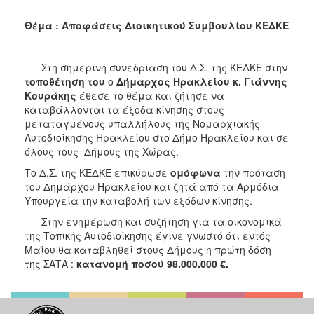
2018
2017
Θέμα : Αποφάσεις Διοικητικού Συμβουλίου ΚΕΔΚΕ
2016
2015
Στη σημερινή συνεδρίαση του Δ.Σ. της ΚΕΔΚΕ στην
τοποθέτηση του
ο
Δήμαρχος Ηρακλείου κ. Γιάννης
2013
Κουράκης
έθεσε το θέμα και ζήτησε να
2012
καταβάλλονται τα έξοδα κίνησης στους
μεταταγμένους υπαλλήλους της Νομαρχιακής
2011
Αυτοδιοίκησης Ηρακλείου στο Δήμο Ηρακλείου και σε
2010
όλους τους Δήμους της Χώρας.
2006
Το Δ.Σ. της ΚΕΔΚΕ επικύρωσε
ομόφωνα
την πρόταση
του Δημάρχου Ηρακλείου και ζητά από τα Αρμόδια
Υπουργεία την καταβολή των εξόδων κίνησης.
Στην ενημέρωση και συζήτηση για τα οικονομικά
της Τοπικής Αυτοδιοίκησης έγινε γνωστό ότι εντός
Ο
ΤΟΠΟΣ
Μαΐου θα καταβληθεί στους Δήμους η πρώτη δόση
ΜΑΣ
της ΣΑΤΑ :
κατανομή ποσού 98.000.000 €.
ΠΟΛΙΤΙΣΜΟΣ