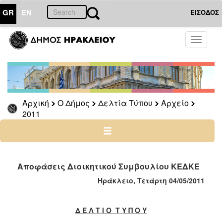
GR
EN
ΕΙΣΟΔΟΣ
Ο
Toggle
ΔΗΜΟΣ
navigati
Δελτία
Τύπου
Αρχείο
Αρχική
Ο Δήμος
Δελτία Τύπου
Αρχείο
2026
2011
2025
2024
2023
2022
Αποφάσεις Διοικητικού Συμβουλίου ΚΕΔΚΕ
2021
Ηράκλειο, Τετάρτη 04/05/2011
2020
2019
Δ Ε Λ Τ Ι Ο Τ Υ Π Ο Υ