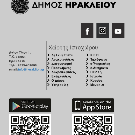
ΑΝΘΕΚΤΙΚΗ
ΠΟΛΗ
Χάρτης Ιστοχώρου
Αγίου Τίτου 1,
Δελτία Τύπου
Κ.Ε.Π.
Τ.Κ. 71202,
Ανακοινώσεις
Τηλέφωνα
Ηράκλειο
Διαγωνισμοί
e-Υπηρεσίες
Τηλ.: 2813-409000
Προσλήψεις
e-Αιτήματα
email:
info@heraklion.gr
Διαβουλεύσεις
Η Πόλη
Εκδηλώσεις
Ιστορία
Ο Δήμος
Κνωσός
Υπηρεσίες
Μουσεία