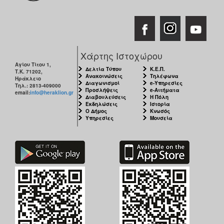
Χάρτης Ιστοχώρου
Αγίου Τίτου 1,
Δελτία Τύπου
Κ.Ε.Π.
Τ.Κ. 71202,
Ανακοινώσεις
Τηλέφωνα
Ηράκλειο
Διαγωνισμοί
e-Υπηρεσίες
Τηλ.: 2813-409000
Προσλήψεις
e-Αιτήματα
email:
info@heraklion.gr
Διαβουλεύσεις
Η Πόλη
Εκδηλώσεις
Ιστορία
Ο Δήμος
Κνωσός
Υπηρεσίες
Μουσεία