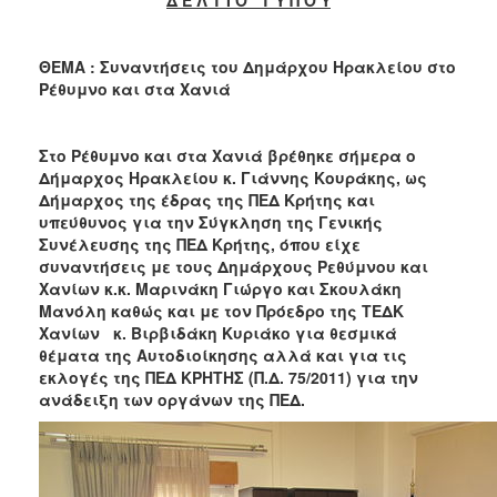
2018
2017
ΘΕΜΑ : Συναντήσεις του Δημάρχου Ηρακλείου στο
2016
Ρέθυμνο και στα Χανιά
2015
2013
Στο Ρέθυμνο και στα Χανιά βρέθηκε σήμερα ο
2012
Δήμαρχος Ηρακλείου κ. Γιάννης Κουράκης, ως
Δήμαρχος της έδρας της ΠΕΔ Κρήτης και
2011
υπεύθυνος για την Σύγκληση της Γενικής
2010
Συνέλευσης της ΠΕΔ Κρήτης, όπου είχε
συναντήσεις με τους Δημάρχους Ρεθύμνου και
2006
Χανίων κ.κ. Μαρινάκη Γιώργο και Σκουλάκη
Μανόλη καθώς και με τον Πρόεδρο της ΤΕΔΚ
Χανίων κ. Βιρβιδάκη Κυριάκο για θεσμικά
θέματα της Αυτοδιοίκησης αλλά και για τις
εκλογές της ΠΕΔ ΚΡΗΤΗΣ (Π.Δ. 75/2011) για την
Ο
ΤΟΠΟΣ
ανάδειξη των οργάνων της ΠΕΔ.
ΜΑΣ
ΠΟΛΙΤΙΣΜΟΣ