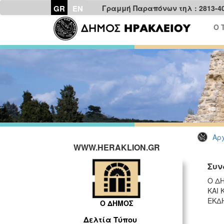
GR
EN
Γραμμή Παραπόνων τηλ : 2813-4
Ο 
Αρχ
WWW.HERAKLION.GR
Συν
Ο Δ
ΚΑΙ 
ΕΚΔ
Ο ΔΗΜΟΣ
Δελτία Τύπου