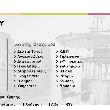
Χάρτης Ιστοχώρου
Δελτία Τύπου
Κ.Ε.Π.
Ανακοινώσεις
Τηλέφωνα
Διαγωνισμοί
e-Υπηρεσίες
Προσλήψεις
e-Αιτήματα
Διαβουλεύσεις
Η Πόλη
Εκδηλώσεις
Ιστορία
Ο Δήμος
Κνωσός
Υπηρεσίες
Μουσεία
ροι Χρήσης
ιμότητας
Πλοήγηση
FAQs
RSS