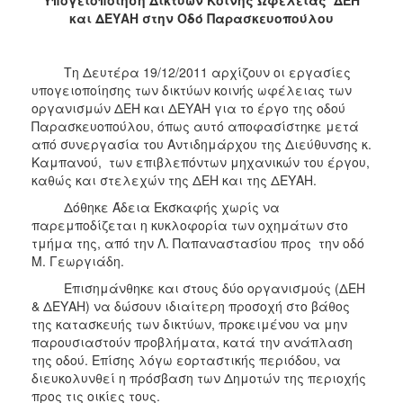
2018
και ΔΕΥΑΗ στην Οδό Παρασκευοπούλου
2017
2016
Τη Δευτέρα 19/12/2011 αρχίζουν οι εργασίες
2015
υπογειοποίησης των δικτύων κοινής ωφέλειας των
οργανισμών ΔΕΗ και ΔΕΥΑΗ για το έργο της οδού
2013
Παρασκευοπούλου, όπως αυτό αποφασίστηκε μετά
2012
από συνεργασία του Αντιδημάρχου της Διεύθυνσης κ.
Καμπανού, των επιβλεπόντων μηχανικών του έργου,
2011
καθώς και στελεχών της ΔΕΗ και της ΔΕΥΑΗ.
2010
Δόθηκε Άδεια Εκσκαφής χωρίς να
2006
παρεμποδίζεται η κυκλοφορία των οχημάτων στο
τμήμα της, από την Λ. Παπαναστασίου προς την οδό
Μ. Γεωργιάδη.
Επισημάνθηκε και στους δύο οργανισμούς (ΔΕΗ
& ΔΕΥΑΗ) να δώσουν ιδιαίτερη προσοχή στο βάθος
Ο
ΤΟΠΟΣ
της κατασκευής των δικτύων, προκειμένου να μην
ΜΑΣ
παρουσιαστούν προβλήματα, κατά την ανάπλαση
της οδού. Επίσης λόγω εορταστικής περιόδου, να
ΠΟΛΙΤΙΣΜΟΣ
διευκολυνθεί η πρόσβαση των Δημοτών της περιοχής
προς τις οικίες τους.