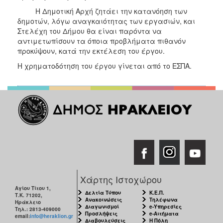
ΑΝΘΕΚΤΙΚΗ
Η Δημοτική Αρχή ζητάει την κατανόηση των
ΠΟΛΗ
δημοτών, λόγω αναγκαιότητας των εργασιών, και
Στελέχη του Δήμου θα είναι παρόντα να
αντιμετωπίσουν τα όποια προβλήματα πιθανόν
προκύψουν, κατά την εκτέλεση του έργου.
Η χρηματοδότηση του έργου γίνεται από το ΕΣΠΑ.
Χάρτης Ιστοχώρου
Αγίου Τίτου 1,
Δελτία Τύπου
Κ.Ε.Π.
Τ.Κ. 71202,
Ανακοινώσεις
Τηλέφωνα
Ηράκλειο
Διαγωνισμοί
e-Υπηρεσίες
Τηλ.: 2813-409000
Προσλήψεις
e-Αιτήματα
email:
info@heraklion.gr
Διαβουλεύσεις
Η Πόλη