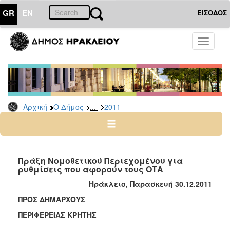
GR
EN
ΕΙΣΟΔΟΣ
Ο
Toggle
ΔΗΜΟΣ
navigati
Δελτία
Τύπου
Αρχείο
...
Αρχική
Ο Δήμος
2011
2026
2025
2024
2023
Πράξη Νομοθετικού Περιεχομένου για
ρυθμίσεις που αφορούν τους ΟΤΑ
2022
Ηράκλειο, Παρασκευή 30.12.2011
2021
ΠΡΟΣ ΔΗΜΑΡΧΟΥΣ
2020
ΠΕΡΙΦΕΡΕΙΑΣ ΚΡΗΤΗΣ
2019