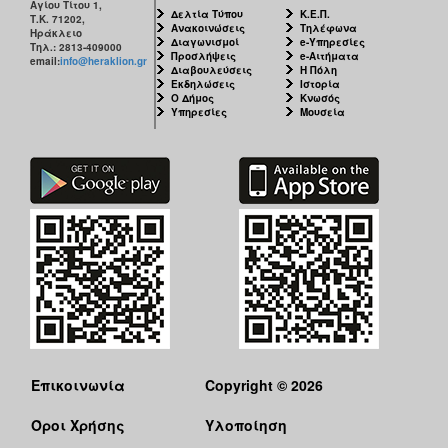
Αγίου Τίτου 1,
ΑΝΘΕΚΤΙΚΗ
Δελτία Τύπου
Κ.Ε.Π.
Τ.Κ. 71202,
ΠΟΛΗ
Ανακοινώσεις
Τηλέφωνα
Ηράκλειο
Διαγωνισμοί
e-Υπηρεσίες
Τηλ.: 2813-409000
Προσλήψεις
e-Αιτήματα
email:
info@heraklion.gr
Διαβουλεύσεις
Η Πόλη
Εκδηλώσεις
Ιστορία
Ο Δήμος
Κνωσός
Υπηρεσίες
Μουσεία
Επικοινωνία
Copyright © 2026
Όροι Χρήσης
Υλοποίηση