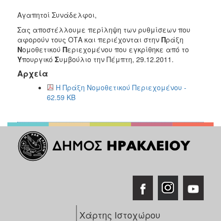
2018
Αγαπητοί Συνάδελφοι,
2017
Σας αποστέλλουμε περίληψη των ρυθμίσεων που
2016
αφορούν τους ΟΤΑ και περιέχονται στην
Π
ράξη
2015
Ν
ομοθετικού
Π
εριεχομένου που εγκρίθηκε από το
Υ
πουργικό
Σ
υμβούλιο την Πέμπτη, 29.12.2011.
2013
Αρχεία
2012
Η Πράξη Νομοθετικού Περιεχομένου -
2011
62.59 KB
2010
2006
Ο
ΤΟΠΟΣ
ΜΑΣ
ΠΟΛΙΤΙΣΜΟΣ
Χάρτης Ιστοχώρου