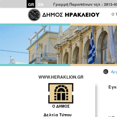
GR
EN
Γραμμή Παραπόνων τηλ : 2813-4
Ο 
Αρχ
WWW.HERAKLION.GR
Εγκ
Ο ΔΗΜΟΣ
Δελτία Τύπου