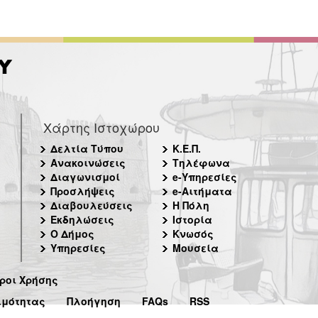
Χάρτης Ιστοχώρου
Δελτία Τύπου
Κ.Ε.Π.
Ανακοινώσεις
Τηλέφωνα
Διαγωνισμοί
e-Υπηρεσίες
Προσλήψεις
e-Αιτήματα
Διαβουλεύσεις
Η Πόλη
Εκδηλώσεις
Ιστορία
Ο Δήμος
Κνωσός
Υπηρεσίες
Μουσεία
ροι Χρήσης
ιμότητας
Πλοήγηση
FAQs
RSS