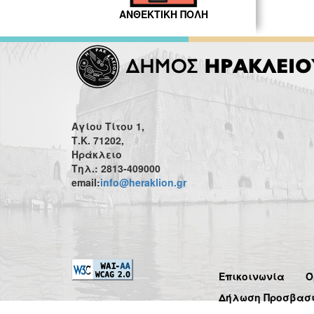
ΑΝΘΕΚΤΙΚΗ ΠΟΛΗ
Αγίου Τίτου 1,
Τ.Κ. 71202,
Ηράκλειο
Τηλ.: 2813-409000
email:
info@heraklion.gr
Επικοινωνία
Ό
Δήλωση Προσβασ