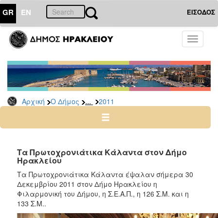
GR
EN
ΕΙΣΟΔΟΣ
Ο
Toggle
ΔΗΜΟΣ
navigati
Δελτία
Τύπου
Αρχείο
...
Αρχική
Ο Δήμος
2011
2026
2025
2024
2023
Τα Πρωτοχρονιάτικα Κάλαντα στον Δήμο
Ηρακλείου
2022
Τα Πρωτοχρονιάτικα Κάλαντα έψαλαν σήμερα 30
2021
Δεκεμβρίου 2011 στον Δήμο Ηρακλείου η
2020
Φιλαρμονική του Δήμου, η Σ.Ε.Α.Π., η 126 Σ.Μ. και η
133 Σ.Μ..
2019