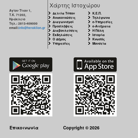
Χάρτης Ιστοχώρου
Αγίου Τίτου 1,
Δελτία Τύπου
Κ.Ε.Π.
Τ.Κ. 71202,
Ανακοινώσεις
Τηλέφωνα
Ηράκλειο
Διαγωνισμοί
e-Υπηρεσίες
Τηλ.: 2813-409000
Προσλήψεις
e-Αιτήματα
email:
info@heraklion.gr
Διαβουλεύσεις
Η Πόλη
Εκδηλώσεις
Ιστορία
Ο Δήμος
Κνωσός
Υπηρεσίες
Μουσεία
Επικοινωνία
Copyright © 2026