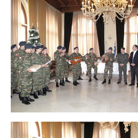
2018
2017
2016
2015
2013
2012
2011
2010
2006
Ο
ΤΟΠΟΣ
ΜΑΣ
ΠΟΛΙΤΙΣΜΟΣ